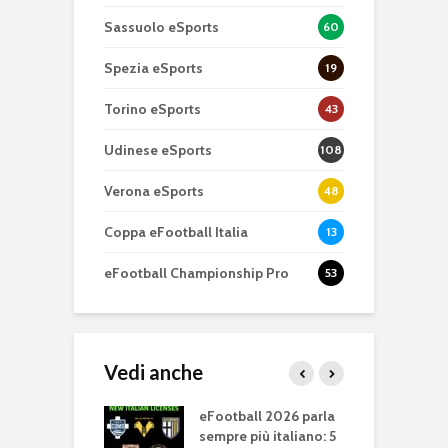
Sassuolo eSports
60
Spezia eSports
19
Torino eSports
43
Udinese eSports
108
Verona eSports
48
Coppa eFootball Italia
13
eFootball Championship Pro
53
Vedi anche
 ! edizione II: la
eFootball 2026 parla
G
sempre più italiano: 5
s