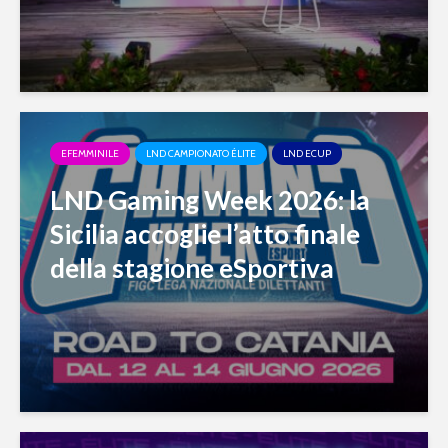
EFEMMINILE
LND CAMPIONATO ÉLITE
LND ECUP
LND Gaming Week 2026: la
Sicilia accoglie l’atto finale
della stagione eSportiva