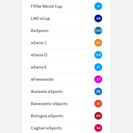
FIFAe World Cup
4
LND eCup
48
BeSports
100
eSerie C
21
eSerie D
118
eSerie E
21
eFemminile
27
Atalanta eSports
38
Benevento eSports
31
Bologna eSports
69
Cagliari eSports
54