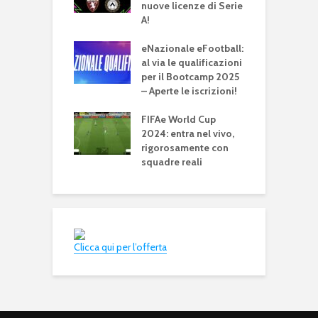
nuove licenze di Serie
T
A!
all titolo
E
ale della FIFAe
eNazionale eFootball:
d
 Cup 2024. Non
al via le qualificazioni
T
 l’Italia
per il Bootcamp 2025
– Aperte le iscrizioni!
A
all 4.0.0: un
t
24, un po’ 2025
FIFAe World Cup
e
2024: entra nel vivo,
rigorosamente con
squadre reali
Clicca qui per l’offerta