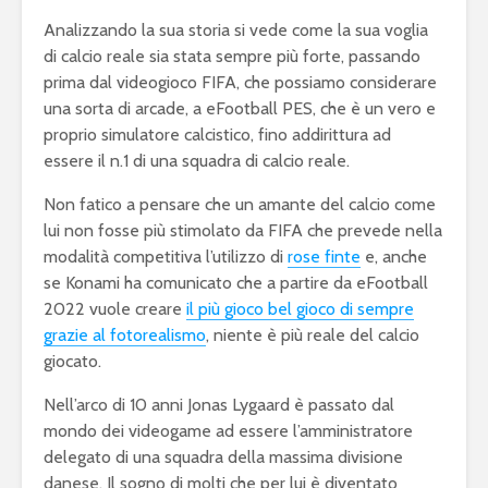
Analizzando la sua storia si vede come la sua voglia
di calcio reale sia stata sempre più forte, passando
prima dal videogioco FIFA, che possiamo considerare
una sorta di arcade, a eFootball PES, che è un vero e
proprio simulatore calcistico, fino addirittura ad
essere il n.1 di una squadra di calcio reale.
Non fatico a pensare che un amante del calcio come
lui non fosse più stimolato da FIFA che prevede nella
modalità competitiva l’utilizzo di
rose finte
e, anche
se Konami ha comunicato che a partire da eFootball
2022 vuole creare
il più gioco bel gioco di sempre
grazie al fotorealismo
, niente è più reale del calcio
eFootball è il gioco
eFootball 
giocato.
perfetto: Cross-
corretti i
Platform, Cross-
l’aggiorn
Nell’arco di 10 anni Jonas Lygaard è passato dal
Gen, Free-to-play.
del 7 otto
mondo dei videogame ad essere l’amministratore
delegato di una squadra della massima divisione
L’Atalanta eSports
eFootball:
danese. Il sogno di molti che per lui è diventato
schiera la sua
Coop e “