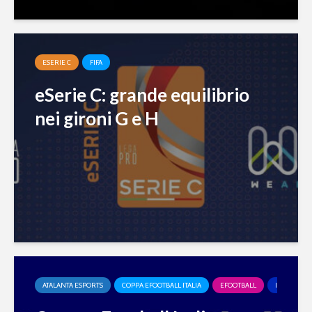
ESERIE C
FIFA
eSerie C: grande equilibrio
nei gironi G e H
ATALANTA ESPORTS
COPPA EFOOTBALL ITALIA
EFOOTBALL
INTER ESP