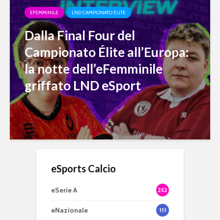
EFEMMINILE
LND CAMPIONATO ÉLITE
Dalla Final Four del
Campionato Élite all’Europa:
la notte dell’eFemminile
griffato LND eSport
eSports Calcio
eSerie A
252
eNazionale
111