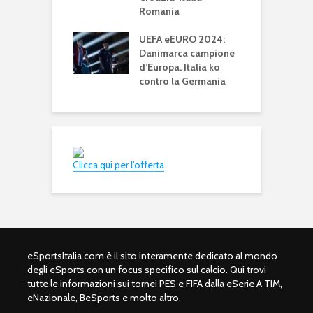
 A TIM 2024: il
Romania
e
 19 aprile le fasi
c
UEFA eEURO 2024:
c
Danimarca campione
d
d’Europa. Italia ko
contro la Germania
Clicca qui per l’offerta
eSportsItalia.com è il sito interamente dedicato al mondo
degli eSports con un focus specifico sul calcio. Qui trovi
tutte le informazioni sui tornei PES e FIFA dalla eSerie A TIM,
eNazionale, BeSports e molto altro.