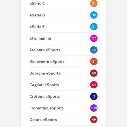
eSerie C
21
eSerie D
118
eSerie E
21
eFemminile
27
Atalanta eSports
38
Benevento eSports
31
Bologna eSports
69
Cagliari eSports
54
Crotone eSports
15
Fiorentina eSports
109
Genoa eSports
49