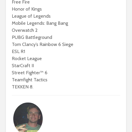
Free Fire
Honor of Kings
League of Legends
Mobile Legends: Bang Bang
Overwatch 2
PUBG Battleground
Tom Clancy’s Rainbow 6 Siege
ESL R1
Rocket League
StarCraft II
Street Fighter™ 6
Teamfight Tactics
TEKKEN 8.
eFootball è il gioco
eFootball 
perfetto: Cross-
corretti i
Platform, Cross-
l’aggiorn
Gen, Free-to-play.
del 7 otto
L’Atalanta eSports
eFootball:
schiera la sua
Coop e “