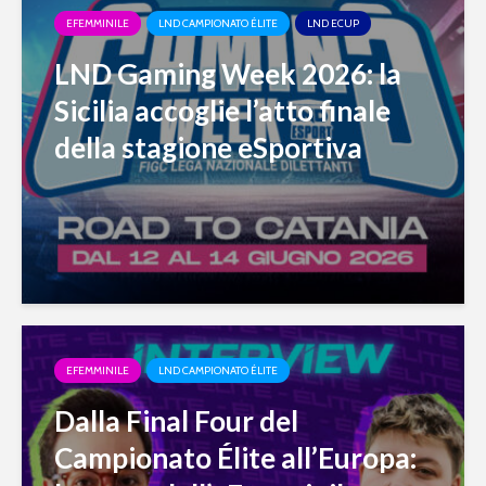
EFEMMINILE
LND CAMPIONATO ÉLITE
LND ECUP
LND Gaming Week 2026: la
Sicilia accoglie l’atto finale
della stagione eSportiva
EFEMMINILE
LND CAMPIONATO ÉLITE
Dalla Final Four del
Campionato Élite all’Europa: