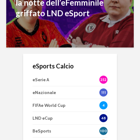
la notte dell’eFemminile
griffato LND eSport
eSports Calcio
eSerie A
252
eNazionale
111
FIFAe World Cup
4
LND eCup
48
BeSports
100