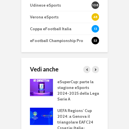
Udinese eSports
108
Verona eSports
48
Coppa eFootball Italia
13
eFootball Championship Pro
53
Vedi anche
 A TIM 2024: il
eSuperCup: parte la
e
 è campione
stagione eSports
l
a
2024-2025 della Lega
f
Serie A
p
 A Tim 2024, il
ile si assegna lo
UEFA Regions’ Cup
B
tto: 8 squadre
2024: a Genova il
c
a per il titolo
triangolare EAFC24
p
Croazia-Italia-