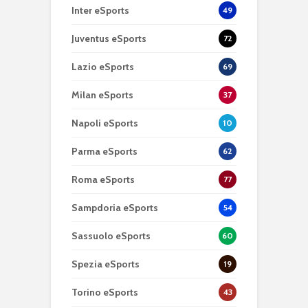
Inter eSports
49
Juventus eSports
72
Lazio eSports
69
Milan eSports
37
Napoli eSports
10
Parma eSports
62
Roma eSports
77
Sampdoria eSports
54
Sassuolo eSports
60
Spezia eSports
19
Torino eSports
43