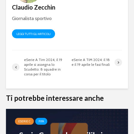
squadra per la
gameplay
Claudio Zecchin
eSerie A
Juventus 
Giornalista sportivo
eFootball 2024: a
2023 sarà 
metà settembre la
eFootball
v4.0.0, ma non sarà
Ecco le ip
LEGGI TUTTI GLI ARTICOLI
eFootball 2025
eSerie A Tim 2024, il 19
eSerie A TIM 2024: il 18
aprile si assegna lo
e il 19 aprile le fasi finali
Scudetto: 8 squadre in
corsa per il titolo
Ti potrebbe interessare anche
Mondiali di
FIFA eClu
Fortnite: Bugha
Cup: a Mi
vince 3 milioni di
montepre
dollari
100mila d
ESERIE C
FIFA
Fifa 20: Cristiano
eSports: F