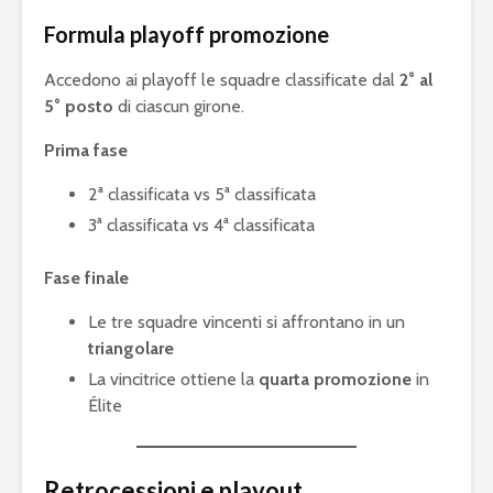
squadra per la
gameplay
Formula playoff promozione
eSerie A
Juventus 
Accedono ai playoff le squadre classificate dal
2° al
eFootball 2024: a
2023 sarà 
5° posto
di ciascun girone.
metà settembre la
eFootball
v4.0.0, ma non sarà
Ecco le ip
Prima fase
eFootball 2025
2ª classificata vs 5ª classificata
3ª classificata vs 4ª classificata
Fase finale
Le tre squadre vincenti si affrontano in un
triangolare
Mondiali di
FIFA eClu
La vincitrice ottiene la
quarta promozione
in
Fortnite: Bugha
Cup: a Mi
Élite
vince 3 milioni di
montepre
dollari
100mila d
Fifa 20: Cristiano
eSports: F
Retrocessioni e playout