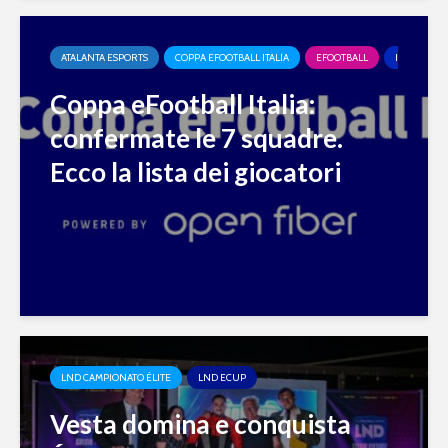
ATALANTA ESPORTS
COPPA EFOOTBALL ITALIA
EFOOTBALL
INTER ESP
Coppa eFootball Italia:
confermate le 7 squadre.
Ecco la lista dei giocatori
LND CAMPIONATO ÉLITE
LND ECUP
Vesta domina e conquista