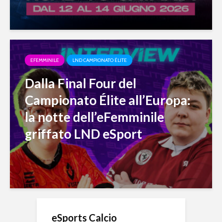
EFEMMINILE
LND CAMPIONATO ÉLITE
Dalla Final Four del
Campionato Élite all’Europa:
la notte dell’eFemminile
griffato LND eSport
eSports Calcio