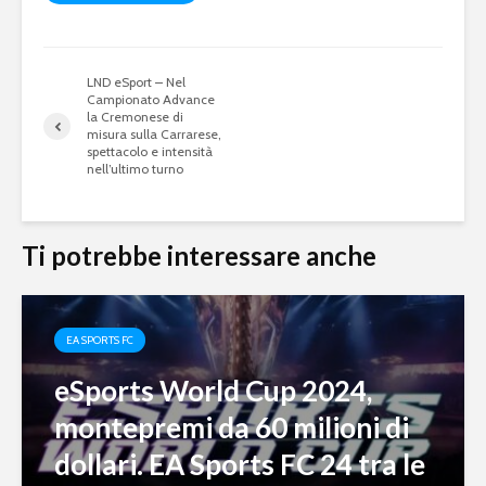
LND eSport – Nel
Campionato Advance
la Cremonese di
misura sulla Carrarese,
spettacolo e intensità
nell’ultimo turno
Ti potrebbe interessare anche
EA SPORTS FC
eSports World Cup 2024,
montepremi da 60 milioni di
dollari. EA Sports FC 24 tra le