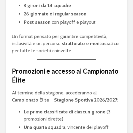
3 gironi da 14 squadre
26 giornate di regular season
Post season
con playoff e playout
Un format pensato per garantire competitività,
inclusività e un percorso
strutturato e meritocratico
per tutte le società coinvolte.
Promozioni e accesso al Campionato
Élite
Al termine della stagione, accederanno al
eFootball è il gioco
eFootball 
Campionato Élite – Stagione Sportiva 2026/2027
:
perfetto: Cross-
corretti i
Platform, Cross-
l’aggiorn
Le prime classificate di ciascun girone
(3
Gen, Free-to-play.
del 7 otto
promozioni dirette)
L’Atalanta eSports
eFootball:
Una quarta squadra
, vincente dei playoff
schiera la sua
Coop e “