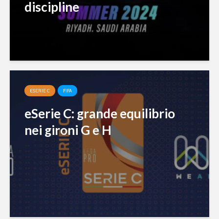
discipline
ESERIE C
FIFA
eSerie C: grande equilibrio
nei gironi G e H