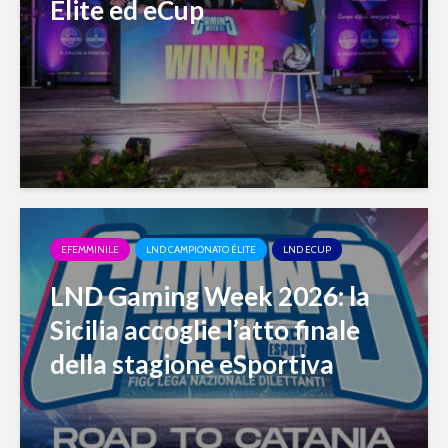
Élite ed eCup
EFEMMINILE
LND CAMPIONATO ÉLITE
LND ECUP
LND Gaming Week 2026: la
Sicilia accoglie l’atto finale
della stagione eSportiva