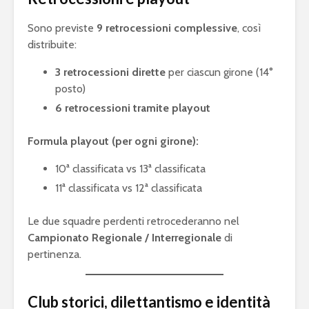
Ronaldo nel dream
Football 
team come
2020 dom
Sono previste
9 retrocessioni complessive
, così
dodicesimo TOTY
botteghin
distribuite:
Fortnite: entro fine
Olimpiadi
3 retrocessioni dirette
per ciascun girone (14°
febbraio la Epic
2024: l’Eu
posto)
Games lancerà il
apre le po
capitolo 2
eSports
6 retrocessioni tramite playout
Formula playout (per ogni girone):
10ª classificata vs 13ª classificata
11ª classificata vs 12ª classificata
Le due squadre perdenti retrocederanno nel
Campionato Regionale / Interregionale
di
pertinenza.
Club storici, dilettantismo e identità