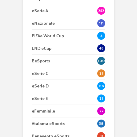
eSerie A
252
eNazionale
111
FIFAe World Cup
4
LND eCup
48
BeSports
100
eSerie C
21
eSerie D
118
eSerie E
21
eFemminile
27
Atalanta eSports
38
Benevento eSports
31