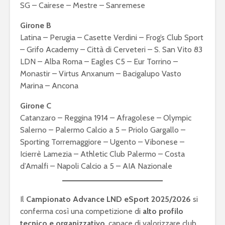
SG – Cairese – Mestre – Sanremese
Girone B
Latina – Perugia – Casette Verdini – Frog’s Club Sport
– Grifo Academy – Città di Cerveteri – S. San Vito 83
LDN – Alba Roma – Eagles C5 – Eur Torrino –
Monastir – Virtus Anxanum – Bacigalupo Vasto
Marina – Ancona
Girone C
Catanzaro – Reggina 1914 – Afragolese – Olympic
Salerno – Palermo Calcio a 5 – Priolo Gargallo –
Sporting Torremaggiore – Ugento – Vibonese –
Icierrè Lamezia – Athletic Club Palermo – Costa
d’Amalfi – Napoli Calcio a 5 – AIA Nazionale
Il
Campionato Advance LND eSport 2025/2026
si
conferma così una competizione di
alto profilo
tecnico e organizzativo
, capace di valorizzare club