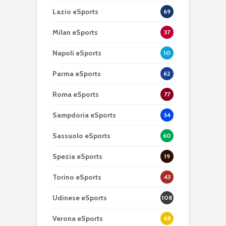
Lazio eSports
69
Milan eSports
37
Napoli eSports
10
Parma eSports
62
Roma eSports
77
Sampdoria eSports
54
Sassuolo eSports
60
Spezia eSports
19
Torino eSports
43
Udinese eSports
108
Verona eSports
48