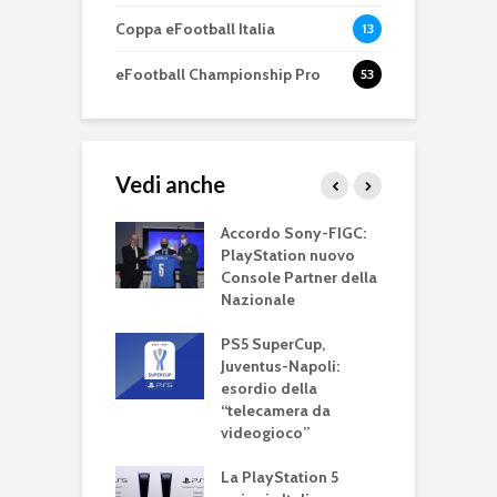
Coppa eFootball Italia
13
eFootball Championship Pro
53
Vedi anche
ller DualSense:
Accordo Sony-FIGC:
P
y presenta il
PlayStation nuovo
s
 joypad PS5
Console Partner della
N
Nazionale
a
PS5 SuperCup,
P
Juventus-Napoli:
u
esordio della
u
“telecamera da
videogioco”
P
n
La PlayStation 5
4