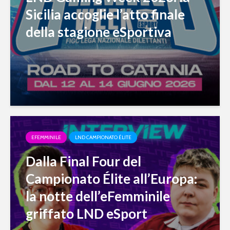
Sicilia accoglie l’atto finale
della stagione eSportiva
EFEMMINILE
LND CAMPIONATO ÉLITE
Dalla Final Four del
Campionato Élite all’Europa:
la notte dell’eFemminile
griffato LND eSport