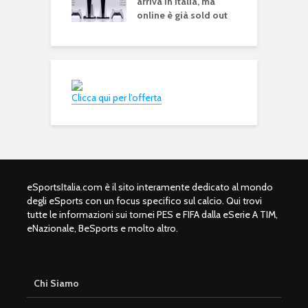
arriva in Italia, ma
e
online è già sold out
Clicca qui per l’offerta
eSportsItalia.com è il sito interamente dedicato al mondo
degli eSports con un focus specifico sul calcio. Qui trovi
tutte le informazioni sui tornei PES e FIFA dalla eSerie A TIM,
eNazionale, BeSports e molto altro.
Chi Siamo