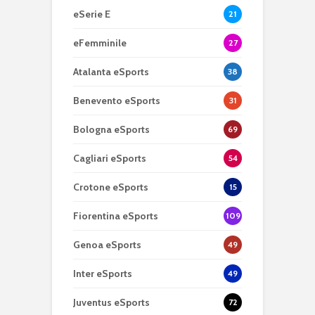
eSerie E
21
eFemminile
27
Atalanta eSports
38
Benevento eSports
31
Bologna eSports
69
Cagliari eSports
54
Crotone eSports
15
Fiorentina eSports
109
Genoa eSports
49
Inter eSports
49
Juventus eSports
72