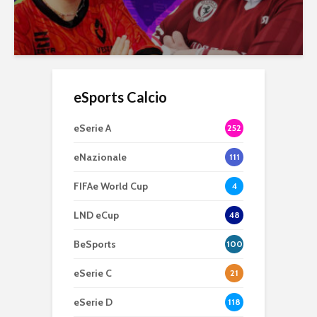
eSports Calcio
eSerie A
252
eNazionale
111
FIFAe World Cup
4
LND eCup
48
BeSports
100
eSerie C
21
eSerie D
118