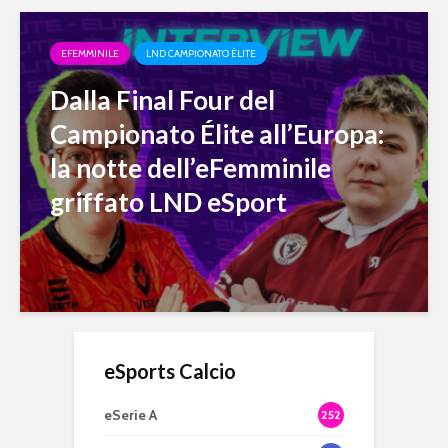
EFEMMINILE
LND CAMPIONATO ÉLITE
Dalla Final Four del
Campionato Élite all’Europa:
la notte dell’eFemminile
griffato LND eSport
eSports Calcio
eSerie A
252