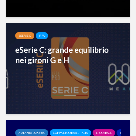
ESERIE C
FIFA
eSerie C: grande equilibrio
nei gironi G e H
ATALANTA ESPORTS
COPPA EFOOTBALL ITALIA
EFOOTBALL
INTER ESP