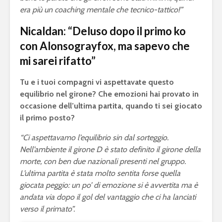
Ronaldo nel dream
Football 
era più un coaching mentale che tecnico-tattico!”
team come
2020 dom
dodicesimo TOTY
botteghin
Nicaldan: “Deluso dopo il primo ko
con Alonsograyfox, ma sapevo che
Fortnite: entro fine
Olimpiadi
febbraio la Epic
2024: l’Eu
mi sarei rifatto”
Games lancerà il
apre le po
capitolo 2
eSports
Tu e i tuoi compagni vi aspettavate questo
equilibrio nel girone? Che emozioni hai provato in
occasione dell’ultima partita, quando ti sei giocato
il primo posto?
“Ci aspettavamo l’equilibrio sin dal sorteggio.
Nell’ambiente il girone D è stato definito il girone della
morte, con ben due nazionali presenti nel gruppo.
L’ultima partita è stata molto sentita forse quella
giocata peggio: un po’ di emozione si è avvertita ma è
andata via dopo il gol del vantaggio che ci ha lanciati
verso il primato”.