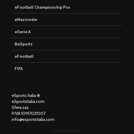
eFootball Championship Pro
eNazionale
eSerie A
BeSports
eFootball
FIFA
eSports Italia ®
eSportsItalia.com
Sfera sas
P.IVA 10917021007
info@esportsitalia.com