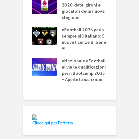
 al comando
2026: date, gironi e
t
roni C e D. Roma
giocatori della nuova
G
entus seguono
stagione
S
 dietro
c
eFootball 2026 parla
 A TIM
sempre più italiano: 5
e
or 2025: il
nuove licenze di Serie
J
onato è
A!
c
to!
e
eNazionale eFootball:
e
 World Cup
al via le qualificazioni
entra nel vivo,
per il Bootcamp 2025
e
osamente con
– Aperte le iscrizioni!
e
e reali
g
Clicca qui per l’offerta