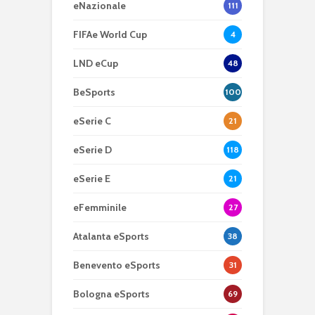
eNazionale
111
FIFAe World Cup
4
LND eCup
48
BeSports
100
eSerie C
21
eSerie D
118
eSerie E
21
eFemminile
27
Atalanta eSports
38
Benevento eSports
31
Bologna eSports
69