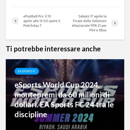
eFootball.Pro: il 10
Sabato 17 aprile la
aprile alle 13:00 parte il
Finale delle Selezioni
Matchday 7
eNazionale FIFA 21 per
PS4 e Xbox
Ti potrebbe interessare anche
EA SPORTS FC
eSports World Cup 2024,
montepremi da 60 milioni di
dollari. EA Sports FC 24 tra le
discipline