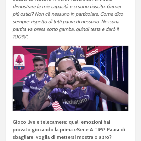
dimostrare le mie capacità e ci sono riuscito. Gamer
più ostici? Non c’è nessuno in particolare. Come dico
sempre: rispetto di tutti paura di nessuno. Nessuna
partita va presa sotto gamba, quindi testa e darò il
100%”.
eFootball è il gioco
eFootball 
perfetto: Cross-
corretti i
Platform, Cross-
l’aggiorn
Gen, Free-to-play.
del 7 otto
Gioco live e telecamere: quali emozioni hai
provato giocando la prima eSerie A TIM? Paura di
L’Atalanta eSports
eFootball:
sbagliare, voglia di mettersi mostra o altro?
schiera la sua
Coop e “