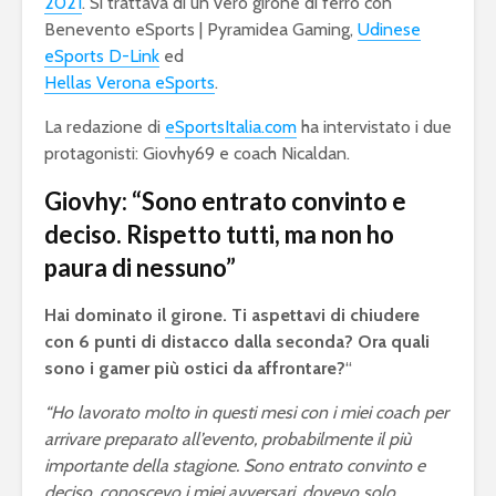
2021
. Si trattava di un vero girone di ferro con
Benevento eSports | Pyramidea Gaming,
Udinese
eSports D-Link
ed
Hellas Verona eSports
.
La redazione di
eSportsItalia.com
ha intervistato i due
protagonisti: Giovhy69 e coach Nicaldan.
Giovhy: “Sono entrato convinto e
deciso. Rispetto tutti, ma non ho
paura di nessuno”
Hai dominato il girone. Ti aspettavi di chiudere
con 6 punti di distacco dalla seconda? Ora quali
sono i gamer più ostici da affrontare?
“
“Ho lavorato molto in questi mesi con i miei coach per
arrivare preparato all’evento, probabilmente il più
importante della stagione. Sono entrato convinto e
deciso, conoscevo i miei avversari, dovevo solo