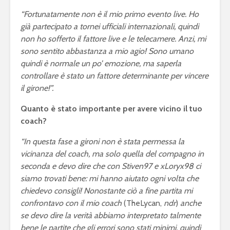
squadra per la
gameplay
“Fortunatamente non è il mio primo evento live. Ho
eSerie A
già partecipato a tornei ufficiali internazionali, quindi
Juventus 
non ho sofferto il fattore live e le telecamere. Anzi, mi
eFootball 2024: a
2023 sarà 
metà settembre la
eFootball
sono sentito abbastanza a mio agio! Sono umano
v4.0.0, ma non sarà
Ecco le ip
quindi è normale un po’ emozione, ma saperla
eFootball 2025
controllare è stato un fattore determinante per vincere
il girone!”.
Quanto è stato importante per avere vicino il tuo
coach?
“In questa fase a gironi non è stata permessa la
vicinanza del coach, ma solo quella del compagno in
seconda e devo dire che con Stiven97 e xLoryx98 ci
Mondiali di
FIFA eClu
siamo trovati bene: mi hanno aiutato ogni volta che
Fortnite: Bugha
Cup: a Mi
chiedevo consigli! Nonostante ciò a fine partita mi
vince 3 milioni di
montepre
confrontavo con il mio coach
(TheLycan,
ndr
)
anche
dollari
100mila d
se devo dire la verità abbiamo interpretato talmente
Fifa 20: Cristiano
eSports: F
bene le partite che gli errori sono stati minimi, quindi