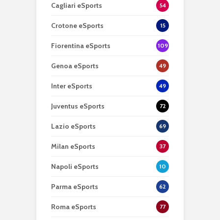
Cagliari eSports
54
Crotone eSports
15
Fiorentina eSports
109
Genoa eSports
49
Inter eSports
49
Juventus eSports
72
Lazio eSports
69
Milan eSports
37
Napoli eSports
10
Parma eSports
62
Roma eSports
77