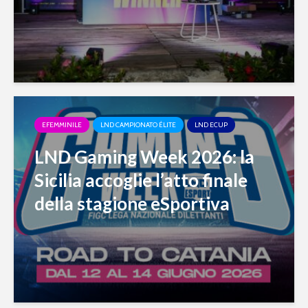
EFEMMINILE
LND CAMPIONATO ÉLITE
LND ECUP
LND Gaming Week 2026: la
Sicilia accoglie l’atto finale
della stagione eSportiva