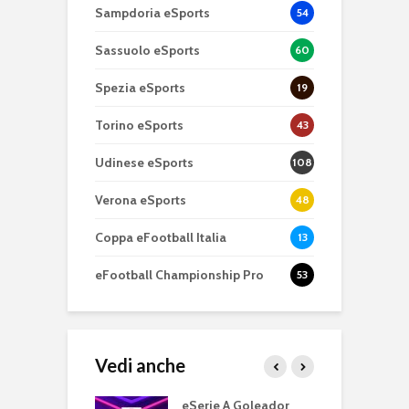
Sampdoria eSports
54
Sassuolo eSports
60
Spezia eSports
19
Torino eSports
43
Udinese eSports
108
Verona eSports
48
Coppa eFootball Italia
13
eFootball Championship Pro
53
Vedi anche
 A: Genoa e
eSerie A Goleador
T