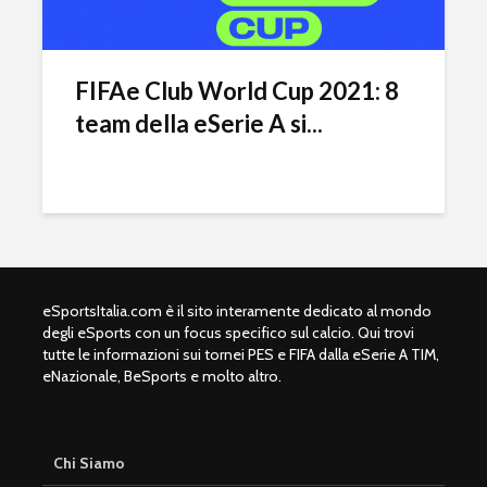
Ronaldo nel dream
Football 
team come
2020 dom
dodicesimo TOTY
botteghin
FIFAe Club World Cup 2021: 8
Fortnite: entro fine
Olimpiadi
febbraio la Epic
2024: l’Eu
team della eSerie A si...
Games lancerà il
apre le po
capitolo 2
eSports
eSportsItalia.com è il sito interamente dedicato al mondo
degli eSports con un focus specifico sul calcio. Qui trovi
tutte le informazioni sui tornei PES e FIFA dalla eSerie A TIM,
eNazionale, BeSports e molto altro.
Chi Siamo