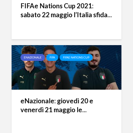
FIFAe Nations Cup 2021:
sabato 22 maggio l’Italia sfida...
ENAZIONALE
FIFA
FIFAE NATIONS CUP
eFootball è il gioco
eFootball 
eNazionale: giovedì 20 e
perfetto: Cross-
corretti i
Platform, Cross-
l’aggiorn
venerdì 21 maggio le...
Gen, Free-to-play.
del 7 otto
L’Atalanta eSports
eFootball:
schiera la sua
Coop e “