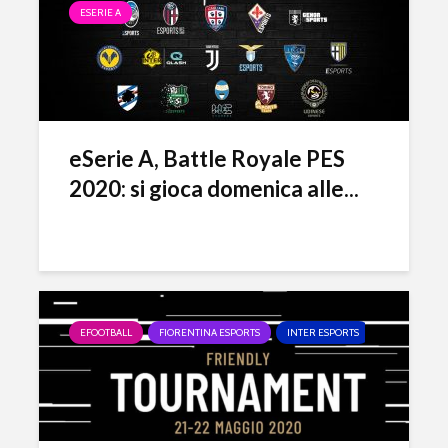
ESERIE A
eSerie A, Battle Royale PES
2020: si gioca domenica alle...
EFOOTBALL
FIORENTINA ESPORTS
INTER ESPORTS
SASSUOLO E