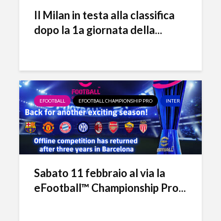
Il Milan in testa alla classifica
dopo la 1a giornata della...
EFOOTBALL
EFOOTBALL CHAMPIONSHIP PRO
INTER ESPORTS
MI
Sabato 11 febbraio al via la
eFootball™ Championship Pro...