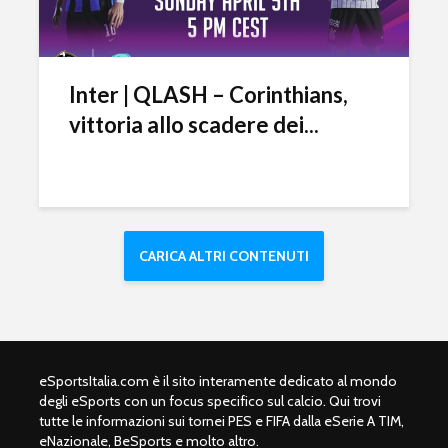
Inter | QLASH – Corinthians,
vittoria allo scadere dei...
CARICA ALTRI CONTENUTI
eSportsItalia.com è il sito interamente dedicato al mondo
degli eSports con un focus specifico sul calcio. Qui trovi
tutte le informazioni sui tornei PES e FIFA dalla eSerie A TIM,
eNazionale, BeSports e molto altro.