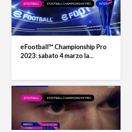
EFOOTBALL
EFOOTBALL CHAMPIONSHIP PRO
INTER ESPORTS
MI
eFootball™ Championship Pro
2023: sabato 4 marzo la...
EFOOTBALL
EFOOTBALL CHAMPIONSHIP PRO