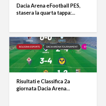
Dacia Arena eFootball PES,
stasera la quarta tappa:...
BOLOGNA ESPORTS
DACIA ARENA TOURNAMENT
EFOOTBALL
FI
Risultati e Classifica 2a
giornata Dacia Arena...