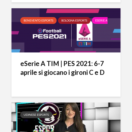
BENEVENTO ESPORTS
BOLOGNA ESPORTS
ESERIE A
FIORENTINA
eSerie A TIM | PES 2021: 6-7
aprile si giocano i gironi C e D
UDINESE ESPORTS