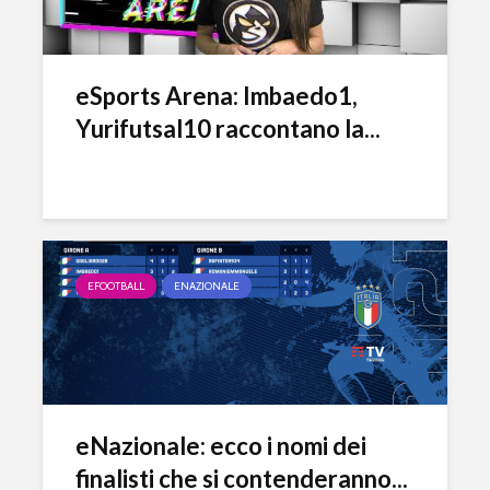
eSports Arena: Imbaedo1,
Yurifutsal10 raccontano la...
EFOOTBALL
ENAZIONALE
eFootball è il gioco
eFootball 
perfetto: Cross-
corretti i
Platform, Cross-
l’aggiorn
Gen, Free-to-play.
del 7 otto
eNazionale: ecco i nomi dei
L’Atalanta eSports
eFootball:
finalisti che si contenderanno...
schiera la sua
Coop e “