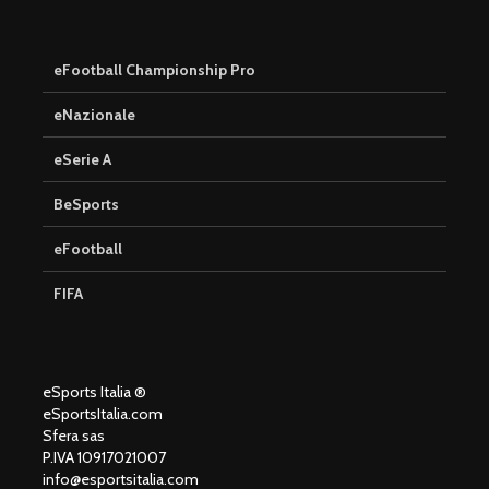
eFootball Championship Pro
eNazionale
eSerie A
BeSports
eFootball
FIFA
eSports Italia ®
eSportsItalia.com
Sfera sas
P.IVA 10917021007
info@esportsitalia.com