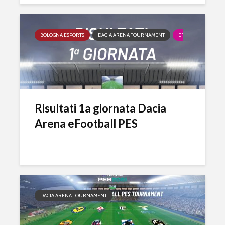
BOLOGNA ESPORTS
DACIA ARENA TOURNAMENT
EFOOTBALL
FI
Risultati 1a giornata Dacia
Arena eFootball PES
DACIA ARENA TOURNAMENT