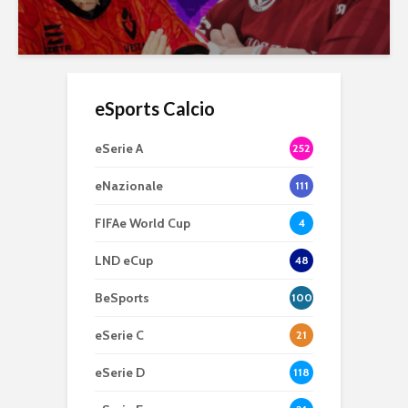
eSports Calcio
eSerie A
252
eNazionale
111
FIFAe World Cup
4
LND eCup
48
BeSports
100
eSerie C
21
eSerie D
118