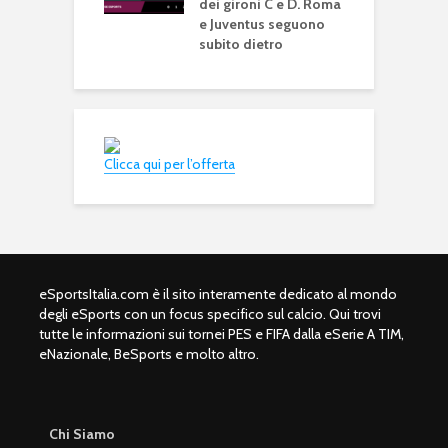
dei gironi C e D. Roma
M
e Juventus seguono
F
subito dietro
F
Clicca qui per l’offerta
eSportsItalia.com è il sito interamente dedicato al mondo
degli eSports con un focus specifico sul calcio. Qui trovi
tutte le informazioni sui tornei PES e FIFA dalla eSerie A TIM,
eNazionale, BeSports e molto altro.
Chi Siamo