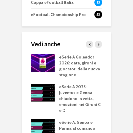
Coppa eFootball Italia
13
eFootball Championship Pro
53
Vedi anche
anzaro vince la
eSerie A Goleador
e
eC 2023
2026: date, gironi e
s
giocatori della nuova
2
stagione
S
 C 2023: dal 7 al
gno si gioca la
eSerie A 2025:
F
. Sorteggiati i
Juventus e Genoa
2
chiudono in vetta,
i
emozioni nei Gironi C
c
ts: il Venezia è
e D
one
F
dizione 2023
eSerie A: Genoa e
2
Parma al comando
I