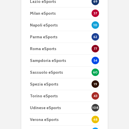
Lazio eSports
69
Milan eSports
37
Napoli eSports
10
Parma eSports
62
Roma eSports
77
Sampdoria eSports
54
Sassuolo eSports
60
Spezia eSports
19
Torino eSports
43
Udinese eSports
108
Verona eSports
48