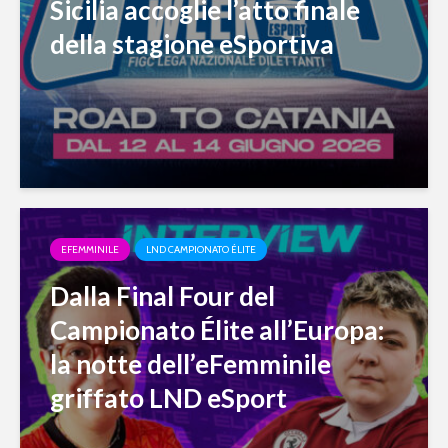
Sicilia accoglie l’atto finale
della stagione eSportiva
EFEMMINILE
LND CAMPIONATO ÉLITE
Dalla Final Four del
Campionato Élite all’Europa:
la notte dell’eFemminile
griffato LND eSport