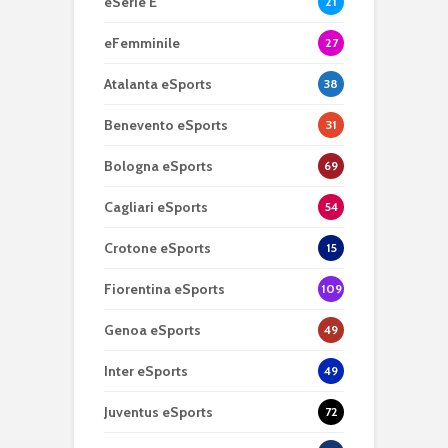
eSerie E
21
eFemminile
27
Atalanta eSports
38
Benevento eSports
31
Bologna eSports
69
Cagliari eSports
54
Crotone eSports
15
Fiorentina eSports
109
Genoa eSports
49
Inter eSports
49
Juventus eSports
72