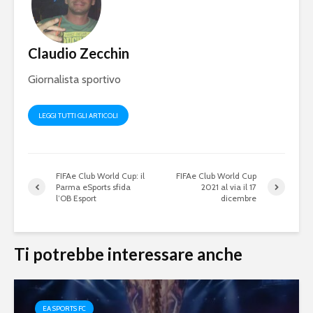
Claudio Zecchin
Giornalista sportivo
LEGGI TUTTI GLI ARTICOLI
FIFAe Club World Cup: il
FIFAe Club World Cup
Parma eSports sfida
2021 al via il 17
l’OB Esport
dicembre
eFootball è il gioco
eFootball 
perfetto: Cross-
corretti i
Ti potrebbe interessare anche
Platform, Cross-
l’aggiorn
Gen, Free-to-play.
del 7 otto
L’Atalanta eSports
eFootball:
EA SPORTS FC
schiera la sua
Coop e “