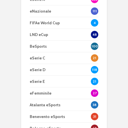
eNazionale
111
FIFAe World Cup
4
LND eCup
48
BeSports
100
eSerie C
21
eSerie D
118
eSerie E
21
eFemminile
27
Atalanta eSports
38
Benevento eSports
31