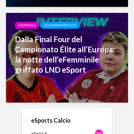
EFEMMINILE
LND CAMPIONATO ÉLITE
Dalla Final Four del
Campionato Élite all’Europa:
la notte dell’eFemminile
griffato LND eSport
eSports Calcio
eSerie A
252