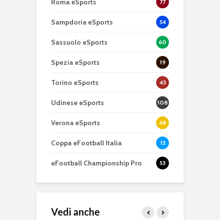
Roma eSports
77
Sampdoria eSports
54
Sassuolo eSports
60
Spezia eSports
19
Torino eSports
43
Udinese eSports
108
Verona eSports
48
Coppa eFootball Italia
13
eFootball Championship Pro
53
Vedi anche