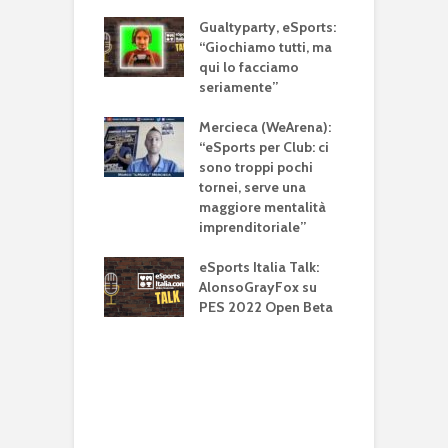
so Lalli (TL10):
Gualtyparty, eSports:
G
ball PES dà la
“Giochiamo tutti, ma
(
lità a tutti di
qui lo facciamo
v
esimarsi nel
seriamente”
c
 reale”
s
Mercieca (WeArena):
amo i gironi
“eSports per Club: ci
M
eSerie A TIM |
sono troppi pochi
(
1 (eSports Italia
tornei, serve una
r
maggiore mentalità
B
imprenditoriale”
D
osco319
V
ta i Gironi della
eSports Italia Talk:
i
 A TIM | PES
AlonsoGrayFox su
eSports Italia
PES 2022 Open Beta
A
e
p
l
c
b