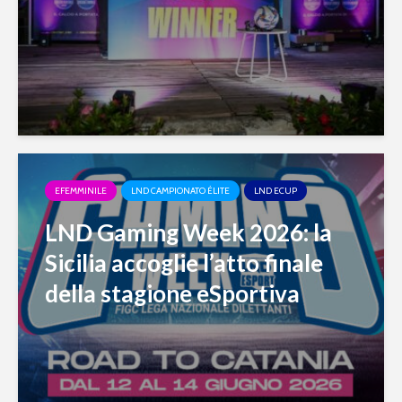
EFEMMINILE
LND CAMPIONATO ÉLITE
LND ECUP
LND Gaming Week 2026: la
Sicilia accoglie l’atto finale
della stagione eSportiva