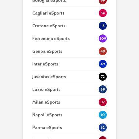
Bologna eSports
69
Cagliari eSports
54
Crotone eSports
15
Fiorentina eSports
109
Genoa eSports
49
Inter eSports
49
Juventus eSports
72
Lazio eSports
69
Milan eSports
37
Napoli eSports
10
Parma eSports
62