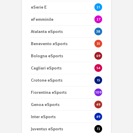
eSerie E
21
eFemminile
27
Atalanta eSports
38
Benevento eSports
31
Bologna eSports
69
Cagliari eSports
54
Crotone eSports
15
Fiorentina eSports
109
Genoa eSports
49
Inter eSports
49
Juventus eSports
72