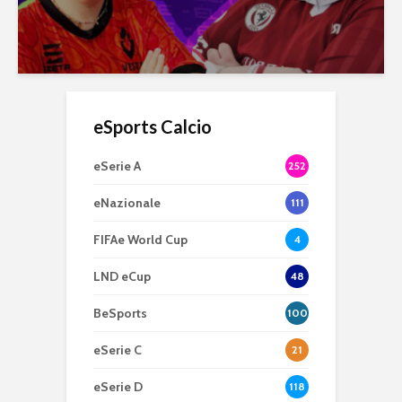
eSports Calcio
eSerie A
252
eNazionale
111
FIFAe World Cup
4
LND eCup
48
BeSports
100
eSerie C
21
eSerie D
118