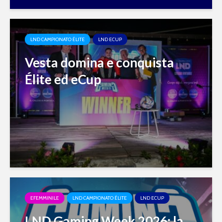
LND CAMPIONATO ÉLITE
LND ECUP
Vesta domina e conquista
Élite ed eCup
EFEMMINILE
LND CAMPIONATO ÉLITE
LND ECUP
LND Gaming Week 2026: la