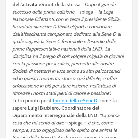
dell’attività eSport
della stessa: “
Dopo il grande
successo della prima edizione
– spiega –
la Lega
Nazionale Dilettanti, con in testa il presidente Sibilia,
ha voluto rilanciare l’attività eSport a cominciare
dall’affascinante campionato dedicato alla Serie D al
quale seguirà la Serie C femminile e l’esordio delle
prime Rappresentative nazionali della LND. La
disciplina ha il pregio di coinvolgere migliaia di giovani
con la passione per il calcio, permette alle nostre
Società di mettersi in luce anche su altri palcoscenici
ed in questo momento storico così difficile, ci offre
un’occasione in più per stare insieme, nell’attesa di
ritrovare i nostri stadi pieni di calore e passione”.
eFootball è il gioco
eFootball 
Tutto pronto per il
torneo della eSerieD
, come fa
perfetto: Cross-
corretti i
sapere
Luigi Barbiero, Coordinatore del
Platform, Cross-
l’aggiorn
Dipartimento Interregionale della LND
:
“La prima
Gen, Free-to-play.
del 7 otto
cosa che mi sento di dire
– spiega –
è che, come
sempre, sono orgoglioso dello spirito che anima le
L’Atalanta eSports
eFootball:
schiera la sua
Coop e “
Società della Serie D. Anche in un momento come