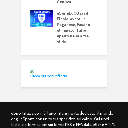
D: domani la 9^
Genova
g
ta di andata.
decisive nei
eSerieD, Ottavi di
o gironi
Finale: avanti la
Paganese, Fasano
eliminato. Tutto
aperto nelle altre
sfide
Clicca qui per l’offerta
eSportsItalia.com è il sito interamente dedicato al mondo
degli eSports con un focus specifico sul calcio. Qui trovi
tutte le informazioni sui tornei PES e FIFA dalla eSerie A TIM,