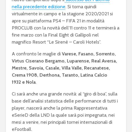
nella precedente edizione
. Si torna quindi
virtualmente in campo e la stagione 2020/2021 si
apre su piattaforma PS4 – FIFA 21 in modalità
PROCLUB con la novità dell’11 contro 11 e terminerà a
fine marzo con la Final Eight di Gallipoli nel
magnifico Resort “Le Sirenè – Caroli Hotels”.
A confronto le maglie di
Varese, Fasano, Sorrento,
Virtus Ciserano Bergamo, Luparense, Real Aversa,
Mestre, Savoia, Casale, Villa Valle, Recanatese,
Crema 1908, Derthona, Taranto, Latina Calcio
1932 e Nola
.
Ci sarà anche una grande novità: al “giro di boa”, sulla
base dell’analisi statistica delle performance di tutti i
player, nascerà anche la prima Rappresentativa
eSerieD della LND la quale sarà poi impegnata, nei
mesi a venire, nei principali tornei internazionali di
eFootball.