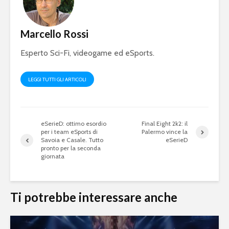
Ronaldo nel dream
Football 
team come
2020 dom
dodicesimo TOTY
botteghin
Marcello Rossi
Fortnite: entro fine
Olimpiadi
Esperto Sci-Fi, videogame ed eSports.
febbraio la Epic
2024: l’Eu
Games lancerà il
apre le po
capitolo 2
eSports
LEGGI TUTTI GLI ARTICOLI
eSerieD: ottimo esordio
Final Eight 2k2: il
per i team eSports di
Palermo vince la
Savoia e Casale. Tutto
eSerieD
pronto per la seconda
giornata
Ti potrebbe interessare anche