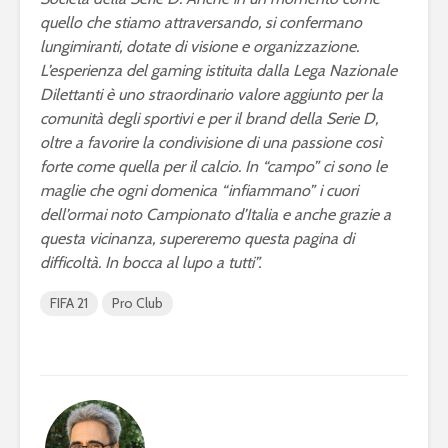
squadra per la
gameplay
quello che stiamo attraversando, si confermano
eSerie A
lungimiranti, dotate di visione e organizzazione.
Juventus 
L’esperienza del gaming istituita dalla Lega Nazionale
eFootball 2024: a
2023 sarà 
Dilettanti è uno straordinario valore aggiunto per la
metà settembre la
eFootball
v4.0.0, ma non sarà
Ecco le ip
comunità degli sportivi e per il brand della Serie D,
eFootball 2025
oltre a favorire la condivisione di una passione così
forte come quella per il calcio. In “campo” ci sono le
maglie che ogni domenica “infiammano” i cuori
dell’ormai noto Campionato d’Italia e anche grazie a
questa vicinanza, supereremo questa pagina di
difficoltà. In bocca al lupo a tutti”.
FIFA 21
Pro Club
Mondiali di
FIFA eClu
Fortnite: Bugha
Cup: a Mi
vince 3 milioni di
montepre
dollari
100mila d
Fifa 20: Cristiano
eSports: F