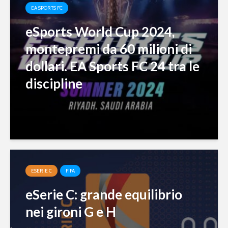
EA SPORTS FC
eSports World Cup 2024,
montepremi da 60 milioni di
dollari. EA Sports FC 24 tra le
discipline
ESERIE C
FIFA
eSerie C: grande equilibrio
nei gironi G e H