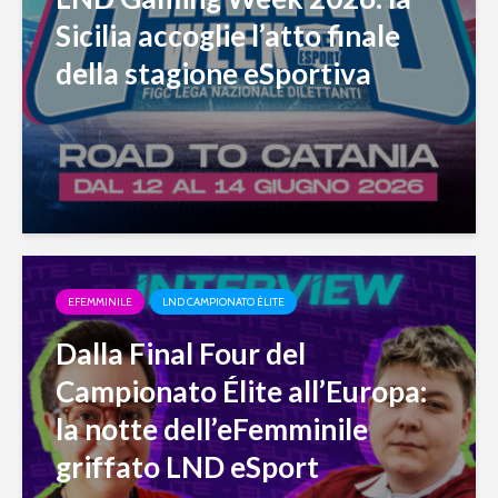
Sicilia accoglie l’atto finale
della stagione eSportiva
EFEMMINILE
LND CAMPIONATO ÉLITE
Dalla Final Four del
Campionato Élite all’Europa:
la notte dell’eFemminile
griffato LND eSport