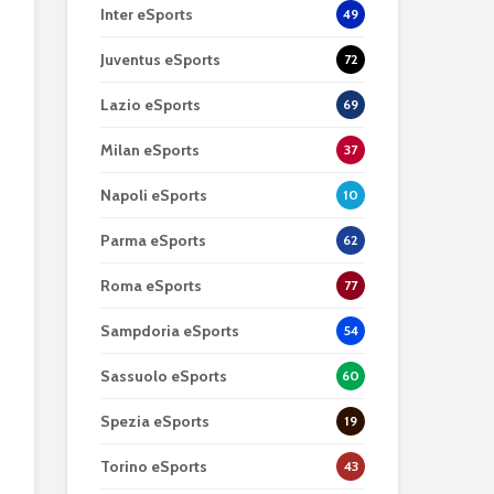
Inter eSports
49
Juventus eSports
72
Lazio eSports
69
Milan eSports
37
Napoli eSports
10
Parma eSports
62
Roma eSports
77
Sampdoria eSports
54
Sassuolo eSports
60
Spezia eSports
19
Torino eSports
43