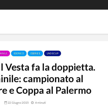
MINILE
ESERIE D
ESERIE E
LND ECUP
Il Vesta fa la doppietta.
nile: campionato al
re e Coppa al Palermo
22 Giugno 2025
4 minuti