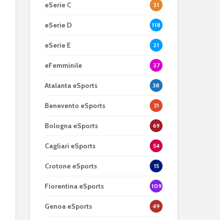
eSerie C
21
eSerie D
118
eSerie E
21
eFemminile
27
Atalanta eSports
38
Benevento eSports
31
Bologna eSports
69
Cagliari eSports
54
Crotone eSports
15
Fiorentina eSports
109
Genoa eSports
49