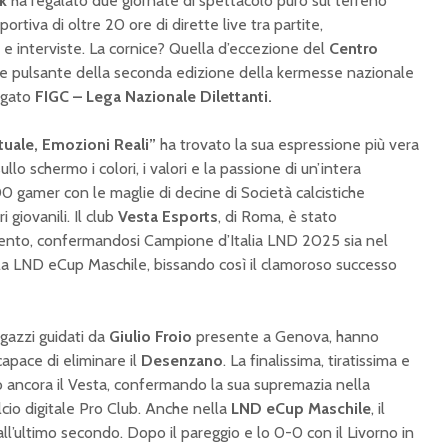
ek
ha regalato due giornate di spettacolo puro sul terreno
rtiva di oltre 20 ore di dirette live tra partite,
e e interviste. La cornice? Quella d’eccezione del
Centro
re pulsante della seconda edizione della kermesse nazionale
rgato
FIGC – Lega Nazionale Dilettanti.
uale, Emozioni Reali”
ha trovato la sua espressione più vera
lo schermo i colori, i valori e la passione di un’intera
00 gamer con le maglie di decine di Società calcistiche
i giovanili. Il club
Vesta Esports
, di Roma, è stato
vento, confermandosi Campione d’Italia LND 2025 sia nel
a LND eCup Maschile, bissando così il clamoroso successo
ragazzi guidati da
Giulio Froio
presente a Genova, hanno
 capace di eliminare il
Desenzano
. La finalissima, tiratissima e
to ancora il Vesta, confermando la sua supremazia nella
cio digitale Pro Club. Anche nella
LND eCup Maschile
, il
ll’ultimo secondo. Dopo il pareggio e lo 0-0 con il Livorno in