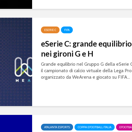
ESERIE C
FIFA
eSerie C: grande equilibrio
nei gironi G e H
Grande equilibrio nel Gruppo G della eSerie 
il campionato di calcio virtuale della Lega Pro
organizzato da WeArena e giocato su FIFA...
ATALANTA ESPORTS
COPPA EFOOTBALL ITALIA
EFOOTBA