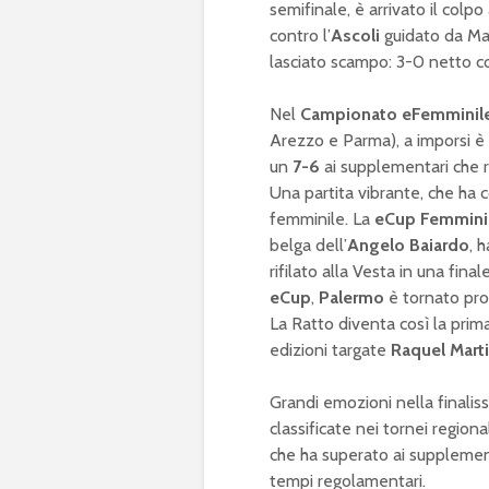
semifinale, è arrivato il colp
contro l’
Ascoli
guidato da Mar
lasciato scampo: 3-0 netto co
Nel
Campionato eFemminil
Arezzo e Parma), a imporsi è 
un
7-6
ai supplementari che re
Una partita vibrante, che ha 
femminile. La
eCup Femmini
belga dell’
Angelo Baiardo
, 
rifilato alla Vesta in una fina
eCup
,
Palermo
è tornato prot
La Ratto diventa così la prima
edizioni targate
Raquel Mart
Grandi emozioni nella finaliss
classificate nei tornei regiona
che ha superato ai supplemen
tempi regolamentari.