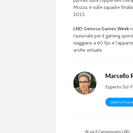
puntati sulla coppia dell’Olim
Mozza, e sulle squadre finali
2025.
LND Genova Games Week
n
nazionale per il gaming sporti
viaggiano a 60 fps e l’apparte
anche virtuale.
Marcello 
Esperto Sci-F
LEGGI TUTTI GLI 
Al via il Campionato LND