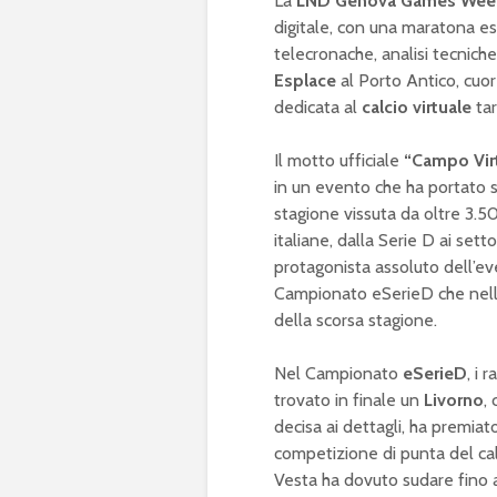
La
LND Genova Games We
digitale, con una maratona espo
telecronache, analisi tecnich
Esplace
al Porto Antico, cuo
dedicata al
calcio virtuale
ta
Il motto ufficiale
“Campo Virt
in un evento che ha portato sul
stagione vissuta da oltre 3.5
italiane, dalla Serie D ai settor
protagonista assoluto dell’e
Campionato eSerieD che nell
della scorsa stagione.
Nel Campionato
eSerieD
, i 
trovato in finale un
Livorno
,
decisa ai dettagli, ha premia
competizione di punta del cal
Vesta ha dovuto sudare fino a