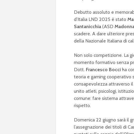
Debutto assoluto e memorabi
d’Italia LND 2025 è stato
Ma
Santanicchia
(ASD
Madonna 
scadere. A dare ulteriore pres
della Nazionale Italiana di cal
Non solo competizione. La gio
momento formativo senza pre
Dott.
Francesco Bocci
ha co
teoria e gaming cooperativo 
consapevolezza attraverso il
unito atleti, psicologi, istitu
comune: fare sistema attrave
rispetto.
Domenica 22 giugno sarà il gr
l’assegnazione dei titoli di C