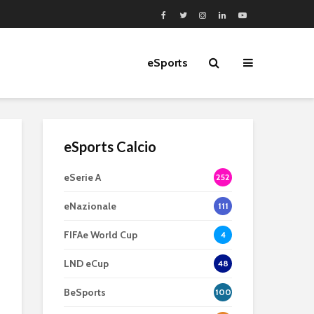
eSports
eSports Calcio
eSerie A
252
eNazionale
111
FIFAe World Cup
4
LND eCup
48
BeSports
100