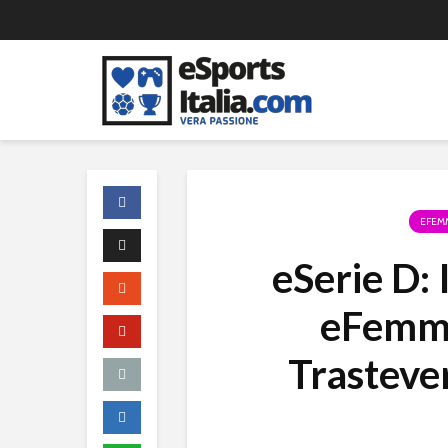
EFEM
eSerie D: 
eFemmi
Trasteve