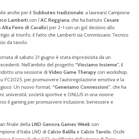
LND eFemminile Élite
Finale: a
1 vs 1 edizione
Paganes
le anche per il
Subbuteo tradizionale
: a laurearsi Campione
2025/2026
eliminat
rco Lamberti
con l’
AC Reggiana
, che ha battuto
Cesare
aperto n
eSerieD, Fase Finale:
sfide
Alta Ferro di Cavallo
) per 2-1 con un gol decisivo allo
Vesta, Livorno,
tigio al trionfo, il fatto che Lamberti sia Commissario Tecnico
Piacenza e
Playoff 
cio da tavolo.
Desenzano pronte a
rimonta
scrivere la storia a
Ecco ch
rnata di sabato 21 giugno è stata impreziosita da un
Genova
Genova
cedenti. Nell’ambito del progetto
“Vinciamo Insieme”,
il
ndotto una sessione di
Video Game Therapy
con workshop,
su FC2025, per promuovere l’autoregolazione emotiva e la
 gioco. Un nuovo format,
“Generiamo Connessioni”
, che ha
zioni, università, società sportive e ONLUS in una visione
rso il gaming per promuovere inclusione, benessere e
an finale della
LND Genova Games Week
con
ampione d’Italia LND di
Calcio Balilla
e
Calcio Tavolo
. Occhi