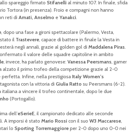
o allo spareggio firmato
Stifanelli
al minuto 107. In finale, sfida
io Tortora (in presenza). Froio e compagni non hanno
n reti di
Amati, Anselmo
e
Yanakci
.
e
, dopo una fase a gironi spettacolare (Palermo, Vesta,
stato il
Trastevere
, capace di battere in finale la Vesta in
sterà negli annali, grazie al golden gol di
Maddalena Piras
.
confermato il valore delle squadre capitoline in ambito
le
, invece, ha parlato genovese:
Vanessa Peersmans
, gamer
ha alzato il primo trofeo della competizione grazie al 2-0
le perfetta. Infine, nella prestigiosa
Italy Women’s
agonista con la vittoria di
Giulia Ratto
su Peersmans (6-2).
Torna l’eCup della
eCup 20
 italiana a vincere il trofeo continentale, dopo le due
LND eSport: 125
Turno: 
inho
(Portogallo).
squadre al via per la
Livorno 
sesta edizione della
pass, ma
ima dell’
eSerieE
, il campionato dedicato alle seconde
competizione
Fidene 
li. A imporsi è stato
Mario Rossi
nazionale
con il suo
W3 Maccarese
,
alta
tari lo
Sporting Torremaggiore
per 2-0 dopo uno 0-0 nei
Al via il Campionato
eSerieD,