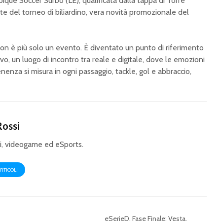
pique Soccer Surbo (LE), qualificata dalla tappa di Torre
ste del torneo di biliardino, vera novità promozionale del
on è più solo un evento. È diventato un punto di riferimento
vo, un luogo di incontro tra reale e digitale, dove le emozioni
nenza si misura in ogni passaggio, tackle, gol e abbraccio,
Rossi
i, videogame ed eSports.
ARTICOLI
eSerieD, Fase Finale: Vesta,