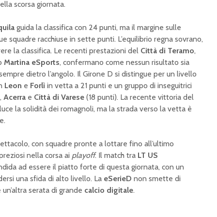
ella scorsa giornata.
quila
guida la classifica con 24 punti, ma il margine sulle
que squadre racchiuse in sette punti. L’equilibrio regna sovrano,
ere la classifica. Le recenti prestazioni del
Città di Teramo
,
ro
Martina eSports
, confermano come nessun risultato sia
empre dietro l’angolo. Il Girone D si distingue per un livello
on
Leon
e
Forlì
in vetta a 21 punti e un gruppo di inseguitrici
),
Acerra
e
Città di Varese
(18 punti). La recente vittoria del
uce la solidità dei romagnoli, ma la strada verso la vetta è
e.
Playoff eSerieD: che
La eSer
ettacolo, con squadre pronte a lottare fino all’ultimo
rimonta Gelbison!
riflettor
reziosi nella corsa ai
playoff
. Il match tra
LT US
Ecco chi sogna
giornata
ndida ad essere il piatto forte di questa giornata, con un
Genova
vertice e
ersi una sfida di alto livello. La
eSerieD
non smette di
decisivi
e un’altra serata di grande
eSerieD: Playoff in
calcio digitale
.
corso, il 30 aprile i
eSerieD
verdetti per la Final
giornata