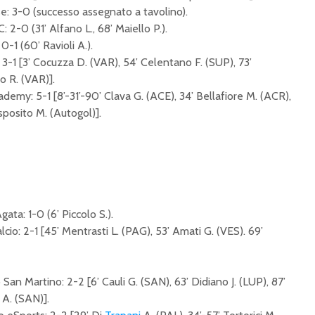
e: 3-0 (successo assegnato a tavolino).
2-0 (31’ Alfano L., 68’ Maiello P.).
-1 (60’ Ravioli A.).
 3-1 [3’ Cocuzza D. (VAR), 54’ Celentano F. (SUP), 73’
o R. (VAR)].
demy: 5-1 [8’-31’-90’ Clava G. (ACE), 34’ Bellafiore M. (ACR),
posito M. (Autogol)].
gata: 1-0 (6’ Piccolo S.).
io: 2-1 [45’ Mentrasti L. (PAG), 53’ Amati G. (VES). 69’
n Martino: 2-2 [6’ Cauli G. (SAN), 63’ Didiano J. (LUP), 87’
 A. (SAN)].