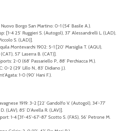
Four di Genova
Sfide de
quattro 
eSerieD, 18^ giornata:
grandi sfide in tutti i
Jacopo 
gironi
inarresta
Nuovo Borgo San Martino: 0-1 (54’ Basile A.).
dopo 6 g
p: [1-4 25’ Ruggieri S. (Autogol), 37’ Alessandrelli L. (LAD),
bomber 
Piccolo S. (LAD)].
uila Montevarchi 1902: 5-1 [20’ Marsiglia T. (AQU),
(CAT), 57’ Laserra B. (CAT)].
rts: 2-0 (68’ Passariello P., 88’ Perchiacca M.).
-2 (29’ Lillo N., 83’ Didiano J.).
t’Agata: 1-0 (90’ Hani F.).
agnese 1919: 3-2 [22’ Gandolfo V. (Autogol), 34’-77’
 D. (LAV), 85’ D’Avella R. (LAV)].
t: 1-4 [31’-45’-67’-87’ Scotto S. (FAS), 56’ Petrone M.