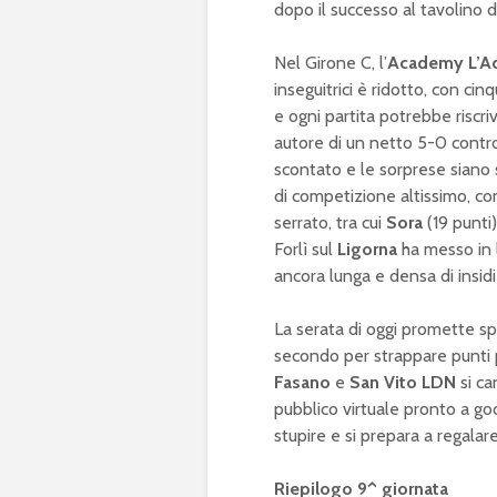
dopo il successo al tavolino d
Nel Girone C, l’
Academy L’A
inseguitrici è ridotto, con cin
e ogni partita potrebbe riscriv
autore di un netto 5-0 cont
scontato e le sorprese siano s
di competizione altissimo, c
serrato, tra cui
Sora
(19 punti
Forlì sul
Ligorna
ha messo in l
ancora lunga e densa di insidi
La serata di oggi promette sp
secondo per strappare punti p
Fasano
e
San Vito LDN
si ca
pubblico virtuale pronto a god
stupire e si prepara a regalar
Riepilogo 9^ giornata