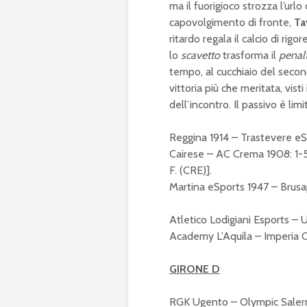
ma il fuorigioco strozza l’urlo
capovolgimento di fronte,
Ta
ritardo regala il calcio di rig
lo
scavetto
trasforma il
penal
tempo, al cucchiaio del secon
vittoria più che meritata, vis
dell’incontro. Il passivo è lim
Reggina 1914 – Trastevere e
Cairese – AC Crema 1908: 1-5 [
F. (CRE)].
Martina eSports 1947 – Brusa
Atletico Lodigiani Esports – Un
Academy L’Aquila – Imperia Ca
GIRONE D
RGK Ugento – Olympic Salerno: 