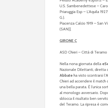
Peluso Academy eSports – Enn
U.S. Sambenedettese – Caronn
Priaruggia Esp – L’Aquila 1927
G.).
Piacenza Calcio 1919 – San Vit
(SAN)].
GIRONE C
ASD Chieri – Città di Teramo 19
Nella nona giornata della
eS
Nazionale Dilettanti, diretta
Abbate
ha visto scontrarsi l
Chieri ad accendere il match
una bella parata. È l’unica so
al monologo avversario. Dop
sblocca il risultato ben servi
del Teramo. La ripresa è co