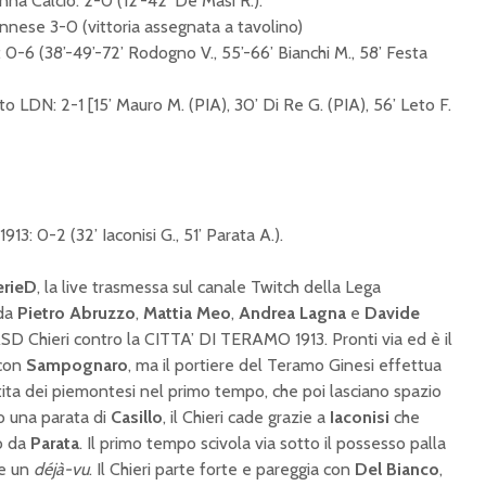
a Calcio: 2-0 (12’-42’ De Masi R.).
ese 3-0 (vittoria assegnata a tavolino)
: 0-6 (38’-49’-72’ Rodogno V., 55’-66’ Bianchi M., 58’ Festa
o LDN: 2-1 [15’ Mauro M. (PIA), 30’ Di Re G. (PIA), 56’ Leto F.
13: 0-2 (32’ Iaconisi G., 51’ Parata A.).
erieD
, la live trasmessa sul canale Twitch della Lega
 da
Pietro Abruzzo
,
Mattia Meo
,
Andrea Lagna
e
Davide
’ASD Chieri contro la CITTA’ DI TERAMO 1913. Pronti via ed è il
 con
Sampognaro
, ma il portiere del Teramo Ginesi effettua
rtita dei piemontesi nel primo tempo, che poi lasciano spazio
o una parata di
Casillo
, il Chieri cade grazie a
Iaconisi
che
to da
Parata
. Il primo tempo scivola via sotto il possesso palla
me un
déjà-vu
. Il Chieri parte forte e pareggia con
Del Bianco
,