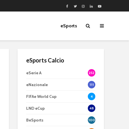
eSports
eSports Calcio
eSerie A
252
eNazionale
111
FIFAe World Cup
4
LND eCup
48
BeSports
100