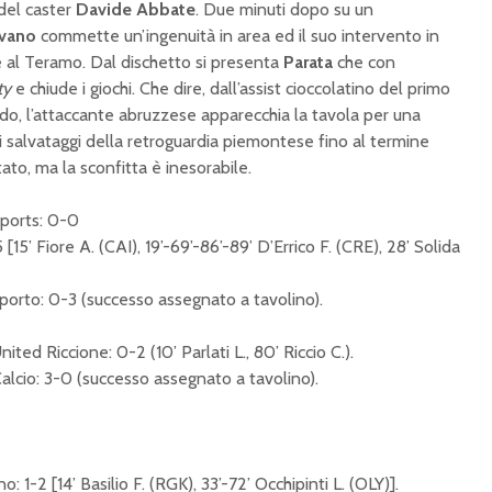
 del caster
Davide Abbate
. Due minuti dopo su un
vano
commette un’ingenuità in area ed il suo intervento in
ore al Teramo. Dal dischetto si presenta
Parata
che con
ty
e chiude i giochi. Che dire, dall’assist cioccolatino del primo
do, l’attaccante abruzzese apparecchia la tavola per una
ti i salvataggi della retroguardia piemontese fino al termine
itato, ma la sconfitta è inesorabile.
Sports: 0-0
15’ Fiore A. (CAI), 19’-69’-86’-89’ D’Errico F. (CRE), 28’ Solida
porto: 0-3 (successo assegnato a tavolino).
ited Riccione: 0-2 (10’ Parlati L., 80’ Riccio C.).
lcio: 3-0 (successo assegnato a tavolino).
1-2 [14’ Basilio F. (RGK), 33’-72’ Occhipinti L. (OLY)].