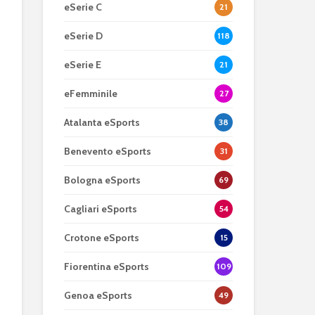
eSerie C
21
eSerie D
118
eSerie E
21
eFemminile
27
Atalanta eSports
38
Benevento eSports
31
Bologna eSports
69
Cagliari eSports
54
Crotone eSports
15
Fiorentina eSports
109
Genoa eSports
49