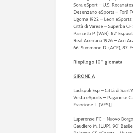
Sora eSport – U.S. Recanates
Desenzano eSports – Forlì FC: 
Ligorna 1922 – Leon eSports: 0
Città di Varese – Superba CF:
Panzetti P. (VAR), 82’ Esposit
Real Acerrana 1926 – Acri Aca
66’ Summone D. (ACE), 87’ Es
Riepilogo 10^ giornata
GIRONE A
Ladispoli Esp – Città di Sant’A
Vesta eSports – Paganese Calc
Francione L. (VES)].
Luparense FC – Nuovo Borgo Sa
Gaudiero M. (LUP), 90’ Basile