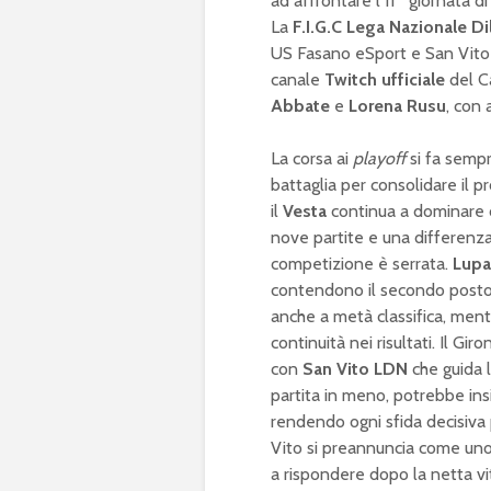
ad affrontare l’11^ giornata 
La
F.I.G.C Lega Nazionale Di
US Fasano eSport e San Vito L
canale
Twitch ufficiale
del C
Abbate
e
Lorena Rusu
, con
La corsa ai
playoff
si fa sempr
battaglia per consolidare il p
il
Vesta
continua a dominare c
nove partite e una differenza
competizione è serrata.
Lupa
contendono il secondo posto, c
anche a metà classifica, ment
continuità nei risultati. Il Gi
con
San Vito LDN
che guida l
partita in meno, potrebbe insi
rendendo ogni sfida decisiva p
Vito si preannuncia come uno
a rispondere dopo la netta vi