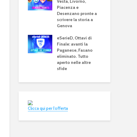
cisive nei
Vesta, Livorno,
Fou
eFootball 2024: a
2023 sarà su 
gironi
Piacenza e
metà settembre la
eFootball o 
Desenzano pronte a
eSe
v4.0.0, ma non sarà
Ecco le ipotes
Didiano
scrivere la storia a
gra
eFootball 2025
bile: è lui,
Genova
gir
iornate, il
della eSerieD!
eSerieD, Ottavi di
Finale: avanti la
Paganese, Fasano
eliminato. Tutto
aperto nelle altre
sfide
Mondiali di
FIFA eClub W
Fortnite: Bugha
Cup: a Milan
vince 3 milioni di
montepremi 
dollari
100mila doll
Clicca qui per l’offerta
Fifa 20: Cristiano
eSports: Fifa
Ronaldo nel dream
Football Ma
team come
2020 domina
dodicesimo TOTY
botteghino