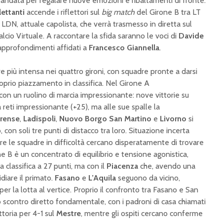
di andata per regalare nuove emozioni e ribaltamenti di fronte.
lettanti
accende i riflettori sul
big match
del Girone B tra LT
DN, attuale capolista, che verrà trasmesso in diretta sul
alcio Virtuale. A raccontare la sfida saranno le voci di
Davide
 approfondimenti affidati a
Francesco Giannella
.
e più intensa nei quattro gironi, con squadre pronte a darsi
roprio piazzamento in classifica. Nel Girone A
on un ruolino di marcia impressionante: nove vittorie su
 reti impressionante (+25), ma alle sue spalle la
rense
,
Ladispoli
,
Nuovo Borgo San Martino
e
Livorno
si
on soli tre punti di distacco tra loro. Situazione incerta
re le squadre in difficoltà cercano disperatamente di trovare
rone B è un concentrato di equilibrio e tensione agonistica,
a classifica a 27 punti, ma con il
Piacenza
che, avendo una
diare il primato.
Fasano
e
L’Aquila
seguono da vicino,
er la lotta al vertice. Proprio il confronto tra Fasano e San
 scontro diretto fondamentale, con i padroni di casa chiamati
ttoria per 4-1 sul
Mestre
, mentre gli ospiti cercano conferme