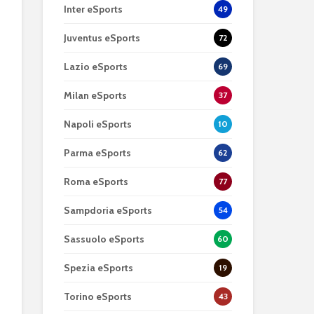
Inter eSports
49
Juventus eSports
72
Lazio eSports
69
Milan eSports
37
Napoli eSports
10
Parma eSports
62
Roma eSports
77
Sampdoria eSports
54
Sassuolo eSports
60
Spezia eSports
19
Torino eSports
43