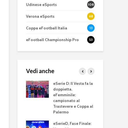
Udinese eSports
108
Verona eSports
48
Coppa eFootball Italia
13
eFootball Championship Pro
53
Vedi anche
eFootball è il gioco
eFootball 0.9
perfetto: Cross-
corretti i bug
ieD accende i
eSerie D: Il Vesta fa la
Pla
Platform, Cross-
l’aggiornam
i sulla 13^
doppietta.
rim
Gen, Free-to-play.
del 7 ottobre
: sfide al
eFemminile:
Ecc
 incroci
campionato al
Ge
L’Atalanta eSports
eFootball: ar
Trastevere e Coppa al
schiera la sua
Coop e “nuo
Palermo
eSe
squadra per la
gameplay
: domani la 9^
cor
eSerie A
 di andata.
eSerieD, Fase Finale:
ver
Juventus 202