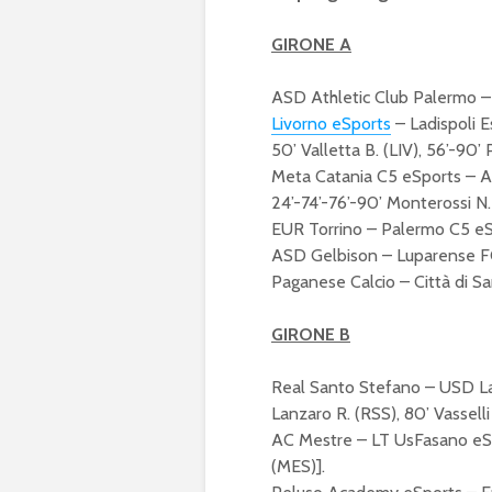
GIRONE A
ASD Athletic Club Palermo – 
Livorno eSports
– Ladispoli Es
50’ Valletta B. (LIV), 56’-90’ 
Meta Catania C5 eSports – Aq
24’-74’-76’-90’ Monterossi N. 
EUR Torrino – Palermo C5 eSpo
ASD Gelbison – Luparense FC: 0
Paganese Calcio – Città di San
GIRONE B
Real Santo Stefano – USD Lav
Lanzaro R. (RSS), 80’ Vasselli
AC Mestre – LT UsFasano eSpor
(MES)].