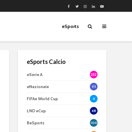
eSports
eSports Calcio
eSerie A
252
eNazionale
111
FIFAe World Cup
4
LND eCup
48
BeSports
100