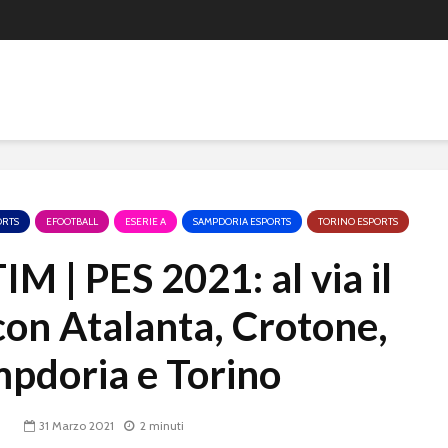
ORTS
EFOOTBALL
ESERIE A
SAMPDORIA ESPORTS
TORINO ESPORTS
IM | PES 2021: al via il
con Atalanta, Crotone,
pdoria e Torino
31 Marzo 2021
2 minuti