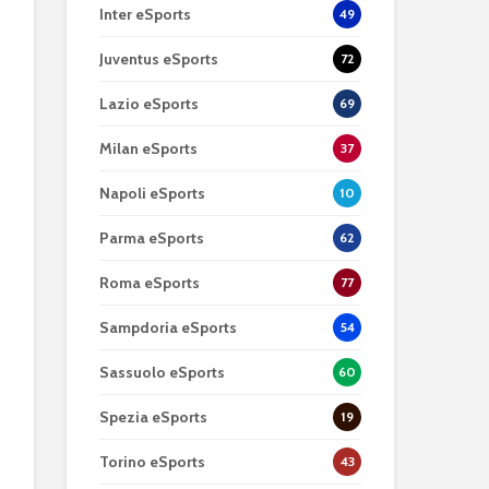
Inter eSports
49
Juventus eSports
72
Lazio eSports
69
Milan eSports
37
Napoli eSports
10
Parma eSports
62
Roma eSports
77
Sampdoria eSports
54
Sassuolo eSports
60
Spezia eSports
19
Torino eSports
43