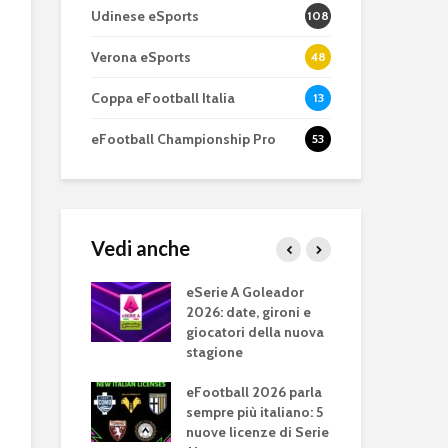
Udinese eSports
108
Verona eSports
48
Coppa eFootball Italia
13
eFootball Championship Pro
53
Vedi anche
eFootball è il gioco
eFootball 0.9
perfetto: Cross-
corretti i bug
: Genoa e
eSerie A Goleador
Tor
Platform, Cross-
l’aggiornam
l comando
2026: date, gironi e
tri
Gen, Free-to-play.
del 7 ottobre
ni C e D. Roma
giocatori della nuova
Gol
tus seguono
stagione
Sa
L’Atalanta eSports
eFootball: ar
ietro
ca
schiera la sua
Coop e “nuo
eFootball 2026 parla
squadra per la
gameplay
 TIM
sempre più italiano: 5
eSe
eSerie A
 2025: il
nuove licenze di Serie
Juv
Juventus 202