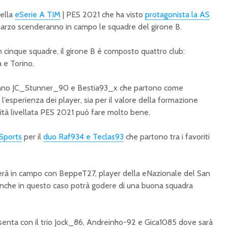
della
eSerie A TIM
| PES 2021 che ha visto
protagonista la AS
marzo scenderanno in campo le squadre del girone B.
con cinque squadre, il girone B è composto quattro club:
 e Torino.
ranno JC_Stunner_90 e Bestia93_x che partono come
l’esperienza dei player, sia per il valore della formazione
ità livellata PES 2021 può fare molto bene.
Sports
per il
duo Raf934 e Teclas93
che partono tra i favoriti
rà in campo con BeppeT27, player della eNazionale del San
nche in questo caso potrà godere di una buona squadra
senta con il trio Jock_86, Andreinho-92 e Gica1085 dove sarà