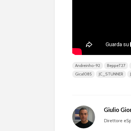
Andreinho-92
BeppeT27
Gica1085
JC_STUNNER
Giulio Gio
Direttore eSp