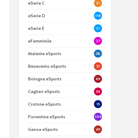
eSerie C
21
eSerie D
118
eSerie E
21
eFemminile
27
Atalanta eSports
38
Benevento eSports
31
Bologna eSports
69
Cagliari eSports
54
Crotone eSports
15
Fiorentina eSports
109
Genoa eSports
49