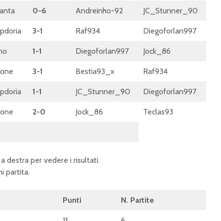
anta
0-6
Andreinho-92
JC_Stunner_90
pdoria
3-1
Raf934
Diegoforlan997
no
1-1
Diegoforlan997
Jock_86
tone
3-1
Bestia93_x
Raf934
pdoria
1-1
JC_Stunner_90
Diegoforlan997
tone
2-0
Jock_86
Teclas93
Torino FC eSports
eSerie A
trionfa nella eSerie A
Parma a
a destra per vedere i risultati.
Goleador 2025:
dei giro
i partita.
Samugamer_07 è
e Juven
campione!
subito d
Punti
N. Partite
eSerie A 2025:
eSerie A
Juventus e Genoa
Goleador
11
6