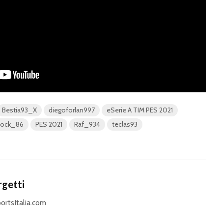
Bestia93_X
diegoforlan997
eSerie A TIM PES 2021
Jock_86
PES 2021
Raf_934
teclas93
rgetti
ortsItalia.com