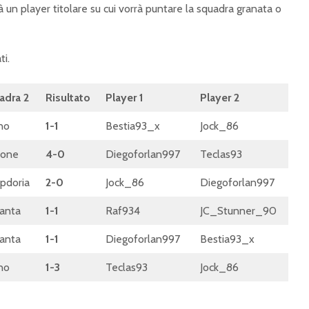
 un player titolare su cui vorrà puntare la squadra granata o
ti.
adra 2
Risultato
Player 1
Player 2
no
1-1
Bestia93_x
Jock_86
tone
4-0
Diegoforlan997
Teclas93
pdoria
2-0
Jock_86
Diegoforlan997
anta
1-1
Raf934
JC_Stunner_90
anta
1-1
Diegoforlan997
Bestia93_x
no
1-3
Teclas93
Jock_86