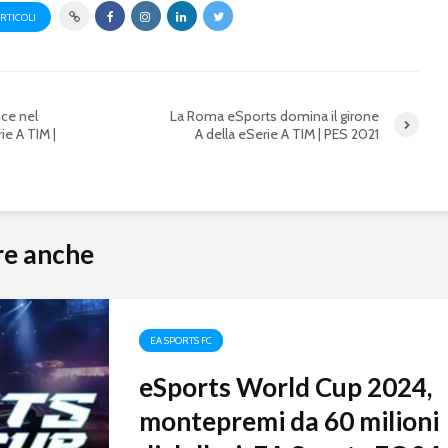
ARTICOLI
nce nel
La Roma eSports domina il girone
rie A TIM |
A della eSerie A TIM | PES 2021
re anche
EA SPORTS FC
eSports World Cup 2024,
montepremi da 60 milioni