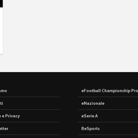
iamo
eFootball Championship Pr
ti
eNazionale
 e Privacy
eSerie A
tter
BeSports