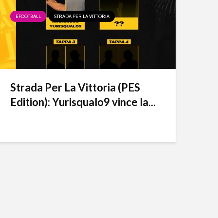
GLIARI ESPORTS
EFOOTBALL
CROTONE ESPORTS
STRADA PER LA VITTORIA
EFOOTBALL
ESERIE A
FIORENTINA ESP
Strada Per La Vittoria (PES
Edition): Yurisqualo9 vince la...