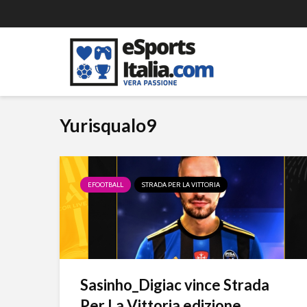
Yurisqualo9
EFOOTBALL
STRADA PER LA VITTORIA
Sasinho_Digiac vince Strada
Per La Vittoria edizione...