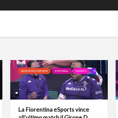
BENEVENTO ESPORTS
EFOOTBALL
ESERIE A
FIORENTINA ESPOR
La Fiorentina eSports vince
all’ultimo match il Girone D...