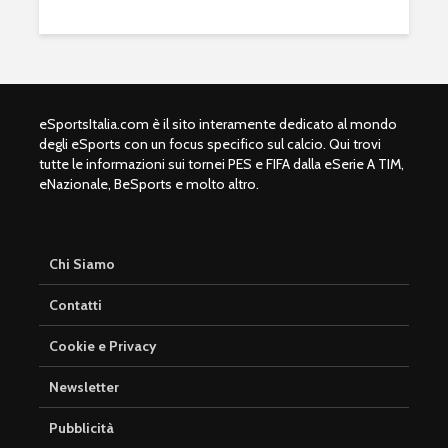
eSportsItalia.com è il sito interamente dedicato al mondo
degli eSports con un focus specifico sul calcio. Qui trovi
tutte le informazioni sui tornei PES e FIFA dalla eSerie A TIM,
eNazionale, BeSports e molto altro.
Chi Siamo
Contatti
eFootball è il gioco
eFootball 
perfetto: Cross-
corretti i
Cookie e Privacy
Platform, Cross-
l’aggiorn
Gen, Free-to-play.
del 7 otto
Newsletter
L’Atalanta eSports
eFootball:
Pubblicità
schiera la sua
Coop e “