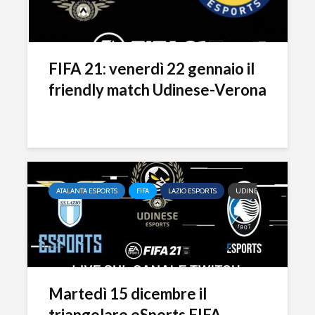
FIFA 21: venerdì 22 gennaio il
friendly match Udinese-Verona
ATALANTA ESPORTS
FIFA
LAZIO ESPORTS
UDINESE ESPORTS
eFootball è il gioco
eFootball 
perfetto: Cross-
corretti i
Platform, Cross-
l’aggiorn
Gen, Free-to-play.
del 7 otto
Martedì 15 dicembre il
L’Atalanta eSports
eFootball:
triangolare eSports FIFA...
schiera la sua
Coop e “