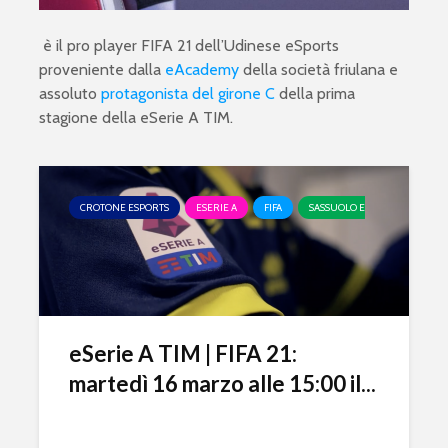
è il pro player FIFA 21 dell’Udinese eSports
proveniente dalla
eAcademy
della società friulana e
assoluto
protagonista del girone C
della prima
stagione della eSerie A TIM.
CROTONE ESPORTS
ESERIE A
FIFA
SASSUOLO ESPORTS
UDI
eSerie A TIM | FIFA 21:
martedì 16 marzo alle 15:00 il...