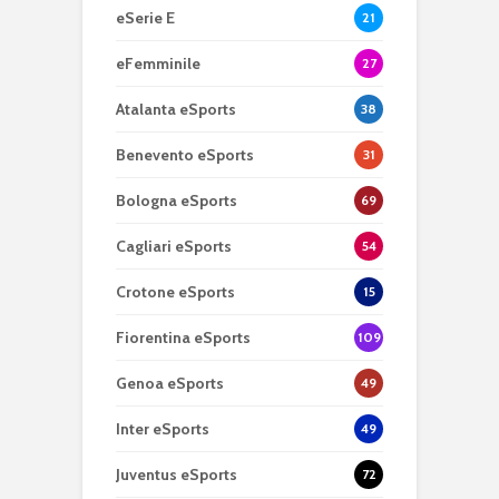
eSerie E
21
eFemminile
27
Atalanta eSports
38
Benevento eSports
31
Bologna eSports
69
Cagliari eSports
54
Crotone eSports
15
Fiorentina eSports
109
Genoa eSports
49
Inter eSports
49
Juventus eSports
72