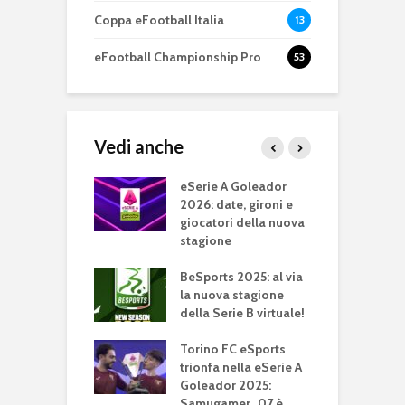
Coppa eFootball Italia
13
eFootball Championship Pro
53
Vedi anche
 A TIM
eSerie A Goleador
e
or 2025: il
2026: date, gironi e
J
onato è
giocatori della nuova
c
to!
stagione
e
e
Cup: parte la
BeSports 2025: al via
one eSports
la nuova stagione
e
2025 della Lega
della Serie B virtuale!
e
A
g
Torino FC eSports
 A TIM 2024: il 5
trionfa nella eSerie A
e
coledì 6 marzo
Goleador 2025:
P
ude il Girone A
Samugamer_07 è
d