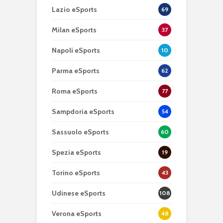
Lazio eSports
69
Milan eSports
37
Napoli eSports
10
Parma eSports
62
Roma eSports
77
Sampdoria eSports
54
Sassuolo eSports
60
Spezia eSports
19
Torino eSports
43
Udinese eSports
108
Verona eSports
48