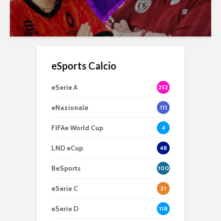
eSports Calcio
eSerie A
252
eNazionale
111
FIFAe World Cup
4
LND eCup
48
BeSports
100
eSerie C
21
eSerie D
118