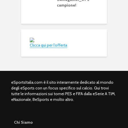
campione!
e
s
Clicca qui per l’offerta
eSportsItalia.com è il sito interamente dedicato al mondo
degli eSports con un focus specifico sul calcio. Qui trovi
tutte le informazioni sui tornei PES e FIFA dalla eSerie A TIM,
eNazionale, BeSports e molto altro.
Chi Siamo