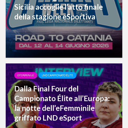
Sicilia accoglie l’atto finale
della stagione eSportiva
EFEMMINILE
LND CAMPIONATO ÉLITE
Dalla Final Four del
Campionato Élite all’Europa:
la notte dell’eFemminile
griffato LND eSport