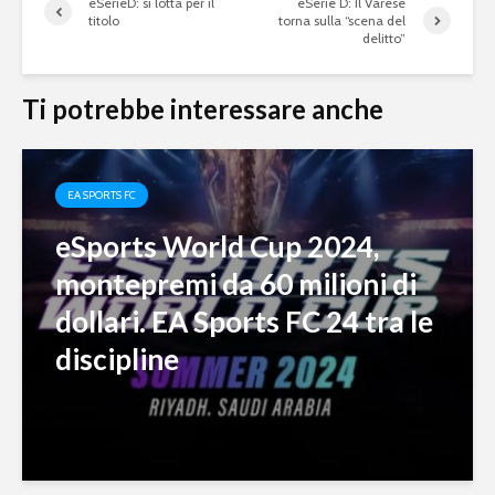
eSerieD: si lotta per il
eSerie D: Il Varese
titolo
torna sulla “scena del
delitto”
Ti potrebbe interessare anche
EA SPORTS FC
eSports World Cup 2024,
montepremi da 60 milioni di
dollari. EA Sports FC 24 tra le
discipline