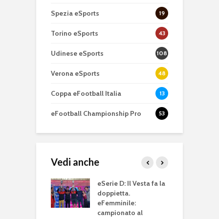
Spezia eSports
19
Torino eSports
43
Udinese eSports
108
Verona eSports
48
Coppa eFootball Italia
13
eFootball Championship Pro
53
Vedi anche
rieD accende i
eSerie D: Il Vesta fa la
P
ori sulla 13^
doppietta.
r
ta: sfide al
eFemminile:
E
e e incroci
campionato al
G