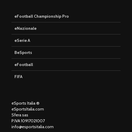
eFootball Championship Pro
eNazionale
eSerie A
BeSports
eFootball
FIFA
eSports Italia ®
eSportsItalia.com
Sfera sas
P.IVA 10917021007
info@esportsitalia.com