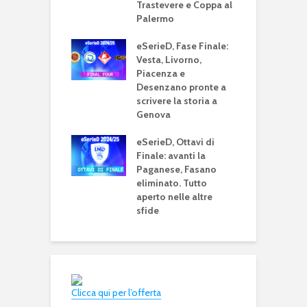
vi
Trastevere e Coppa al
Palermo
e
rieD riparte con
c
 giornata di
eSerieD, Fase Finale:
v
: in diretta US
Vesta, Livorno,
F
 – San Vito
Piacenza e
Desenzano pronte a
e
scrivere la storia a
g
D: domani la 9^
Genova
g
ta di andata.
decisive nei
eSerieD, Ottavi di
o gironi
Finale: avanti la
Paganese, Fasano
eliminato. Tutto
aperto nelle altre
sfide
Clicca qui per l’offerta