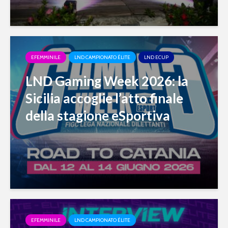
EFEMMINILE
LND CAMPIONATO ÉLITE
LND ECUP
LND Gaming Week 2026: la
Sicilia accoglie l’atto finale
della stagione eSportiva
EFEMMINILE
LND CAMPIONATO ÉLITE