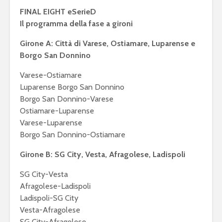
squadra per la
gameplay
FINAL EIGHT eSerieD
eSerie A
Il programma della fase a gironi
Juventus 
eFootball 2024: a
2023 sarà 
Girone A: Città di Varese, Ostiamare, Luparense e
metà settembre la
eFootball
Borgo San Donnino
v4.0.0, ma non sarà
Ecco le ip
eFootball 2025
Varese-Ostiamare
Luparense Borgo San Donnino
Borgo San Donnino-Varese
Ostiamare-Luparense
Varese-Luparense
Borgo San Donnino-Ostiamare
Girone B: SG City, Vesta, Afragolese, Ladispoli
Mondiali di
FIFA eClu
SG City-Vesta
Fortnite: Bugha
Cup: a Mi
Afragolese-Ladispoli
vince 3 milioni di
montepre
dollari
100mila d
Ladispoli-SG City
Vesta-Afragolese
Fifa 20: Cristiano
eSports: F
SG City-Afragolese