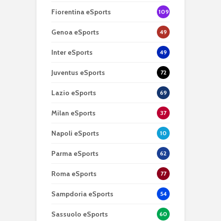
Fiorentina eSports
109
Genoa eSports
49
Inter eSports
49
Juventus eSports
72
Lazio eSports
69
Milan eSports
37
Napoli eSports
10
Parma eSports
62
Roma eSports
77
Sampdoria eSports
54
Sassuolo eSports
60