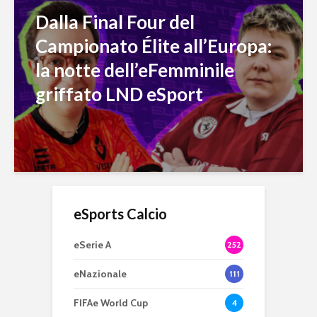
Dalla Final Four del
Campionato Élite all’Europa:
la notte dell’eFemminile
griffato LND eSport
eSports Calcio
eSerie A
252
eNazionale
111
FIFAe World Cup
4