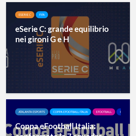
ESERIE C
FIFA
eSerie C: grande equilibrio
nei gironi G e H
ATALANTA ESPORTS
COPPA EFOOTBALL ITALIA
EFOOTBALL
INTER ESP
Coppa eFootball Italia: