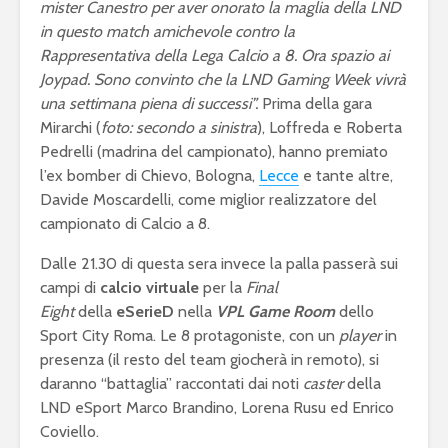
mister Canestro per aver onorato la maglia della LND
in questo match amichevole contro la
Rappresentativa della Lega Calcio a 8. Ora spazio ai
Joypad. Sono convinto che la LND Gaming Week vivrà
una settimana piena di successi”.
Prima della gara
Mirarchi (
foto: secondo a sinistra
), Loffreda e Roberta
Pedrelli (madrina del campionato), hanno premiato
l’ex bomber di Chievo, Bologna,
Lecce
e tante altre,
Davide Moscardelli, come miglior realizzatore del
campionato di Calcio a 8.
Dalle 21.30 di questa sera invece la palla passerà sui
campi di
calcio virtuale
per la
Final
Eight
della
eSerieD
nella
VPL
Game Room
dello
eFootball è il gioco
eFootball 
Sport City Roma. Le 8 protagoniste, con un
player
in
perfetto: Cross-
corretti i
presenza (il resto del team giocherà in remoto), si
Platform, Cross-
l’aggiorn
daranno “battaglia” raccontati dai noti
caster
della
Gen, Free-to-play.
del 7 otto
LND eSport Marco Brandino, Lorena Rusu ed Enrico
L’Atalanta eSports
eFootball:
Coviello.
schiera la sua
Coop e “