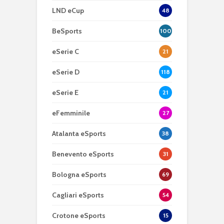
LND eCup
48
BeSports
100
eSerie C
21
eSerie D
118
eSerie E
21
eFemminile
27
Atalanta eSports
38
Benevento eSports
31
Bologna eSports
69
Cagliari eSports
54
Crotone eSports
15