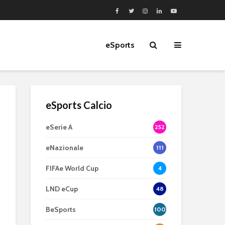
eSports
eSports Calcio
eSerie A
252
eNazionale
111
FIFAe World Cup
4
LND eCup
48
BeSports
100