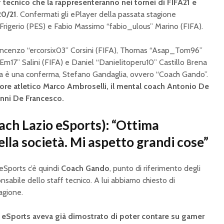
f tecnico che la rappresenteranno nei tornei di FIFA21 e
20/21
. Confermati gli ePlayer della passata stagione
rigerio (PES) e Fabio Massimo “fabio_ulous” Marino (FIFA).
Vincenzo “ercorsix03” Corsini (FIFA), Thomas “Asap_Tom96”
nEm17” Salini (FIFA) e Daniel “Danielitoperu10” Castillo Brena
sta è una conferma, Stefano Gandaglia, ovvero “Coach Gando”.
atore atletico Marco Ambroselli, il mental coach Antonio De
vanni De Francesco.
ch Lazio eSports): “Ottima
lla società. Mi aspetto grandi cose”
eSports c’è quindi
Coach Gando
, punto di riferimento degli
nsabile dello staff tecnico. A lui abbiamo chiesto di
tagione.
 eSports aveva già dimostrato di poter contare su gamer