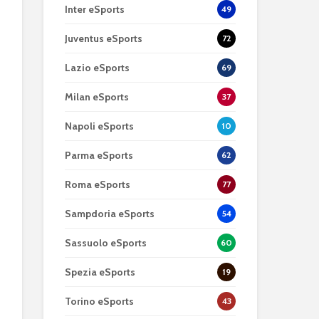
Inter eSports
49
Juventus eSports
72
Lazio eSports
69
Milan eSports
37
Napoli eSports
10
Parma eSports
62
Roma eSports
77
Sampdoria eSports
54
Sassuolo eSports
60
Spezia eSports
19
Torino eSports
43