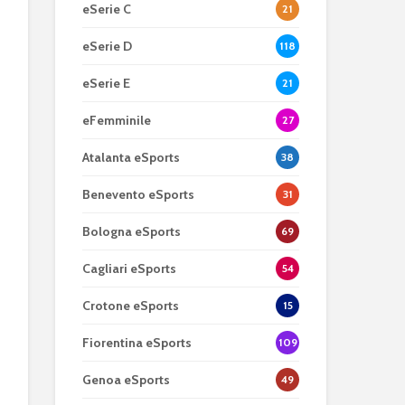
eSerie C
21
eSerie D
118
eSerie E
21
eFemminile
27
Atalanta eSports
38
Benevento eSports
31
Bologna eSports
69
Cagliari eSports
54
Crotone eSports
15
Fiorentina eSports
109
Genoa eSports
49