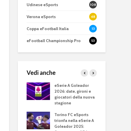
Udinese eSports
108
Verona eSports
48
Coppa eFootball Italia
13
eFootball Championship Pro
53
Vedi anche
eFootball è il gioco
eFootball 0.9
perfetto: Cross-
corretti i bug
 TIM 2024: il
eSerie A Goleador
eSe
Platform, Cross-
l’aggiornam
 campione
2026: date, gironi e
e N
Gen, Free-to-play.
del 7 ottobre
giocatori della nuova
gir
stagione
L’Atalanta eSports
eFootball: ar
 Tim 2024, il
eSe
schiera la sua
Coop e “nuo
e si assegna lo
Torino FC eSports
Pa
squadra per la
gameplay
o: 8 squadre
trionfa nella eSerie A
dei
eSerie A
per il titolo
Goleador 2025:
e J
Juventus 202