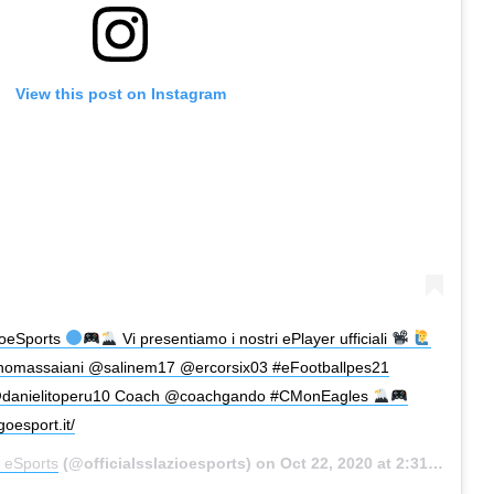
View this post on Instagram
zioeSports
Vi presentiamo i nostri ePlayer ufficiali
homassaiani @salinem17 @ercorsix03 #eFootballpes21
@danielitoperu10 Coach @coachgando #CMonEagles
goesport.it/
o eSports
(@officialsslazioesports) on
Oct 22, 2020 at 2:31am PDT