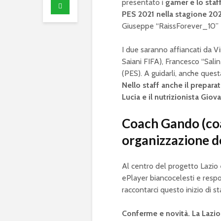
presentato i
gamer e lo staf
PES 2021
nella stagione 20
Giuseppe “RaissForever_10” F
I due saranno affiancati da 
Saiani FIFA), Francesco “Sali
(PES). A guidarli, anche que
Nello staff anche il prepar
Lucia e il nutrizionista Gio
Coach Gando (coa
organizzazione de
Al centro del progetto Lazio 
ePlayer biancocelesti e respo
raccontarci questo inizio di s
Conferme e novità. La Lazio