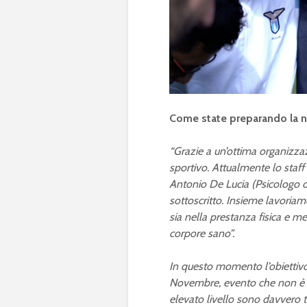
Come state preparando la nu
“Grazie a un’ottima organizzaz
sportivo. Attualmente lo staf
Antonio De Lucia (Psicologo de
sottoscritto. Insieme lavoriamo
sia nella prestanza fisica e m
corpore sano”.
In questo momento l’obiettivo 
Novembre, evento che non è a
elevato livello sono davvero t