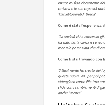
invece mi fido ciecamente del
carisma e le sue capacità por
“danielitoperu10″ Brena”.
Come è stata l’esperienza 
“La società ci ha concesso gl
ha dato tanta carica e senso 
mentale potenziata che di certo
Come ti stai trovando con
“Attualmente ho creato dei fogli
questa nuova WL, per poi poter 
videogioco come Fifa (ma anch
sfida con i cambiamenti di g
anche i tecnici”.