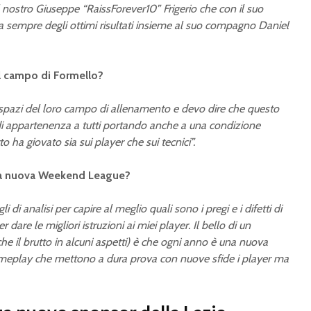
subito dietro
 nostro Giuseppe “RaissForever10” Frigerio che con il suo
eSerie A
ta sempre degli ottimi risultati insieme al suo compagno Daniel
eSerie A TIM
18 e il 19
Goleador 2025: il
finali
campionato è
iniziato!
al campo di Formello?
i spazi del loro campo di allenamento e devo dire che questo
di appartenenza a tutti portando anche a una condizione
 ha giovato sia sui player che sui tecnici”.
 la nuova Weekend League?
 di analisi per capire al meglio quali sono i pregi e i difetti di
dare le migliori istruzioni ai miei player. Il bello di un
e il brutto in alcuni aspetti) è che ogni anno è una nuova
ameplay che mettono a dura prova con nuove sfide i player ma