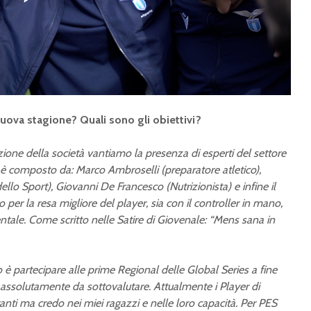
ova stagione? Quali sono gli obiettivi?
ione della società vantiamo la presenza di esperti del settore
f è composto da: Marco Ambroselli (preparatore atletico),
llo Sport), Giovanni De Francesco (Nutrizionista) e infine il
eSerie A 2025: Torino
eSerie A
 per la resa migliore del player, sia con il controller in mano,
e Napoli dominano i
Monza è
entale. Come scritto nelle Satire di Giovenale: “Mens sana in
gironi A e B
d’Italia
eSerie A: Genoa e
eSerie A
è partecipare alle prime Regional delle Global Series a fine
Parma al comando
19 april
dei gironi C e D. Roma
Scudett
ssolutamente da sottovalutare. Attualmente i Player di
e Juventus seguono
in corsa 
anti ma credo nei miei ragazzi e nelle loro capacità. Per PES