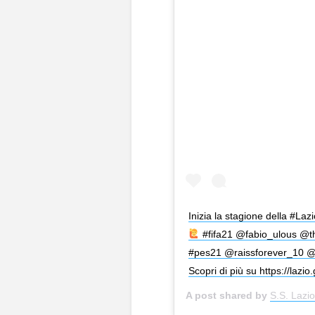
Inizia la stagione della #La
#fifa21 @fabio_ulous @t
#pes21 @raissforever_10 
Scopri di più su https://lazio.
A post shared by
S.S. Lazi