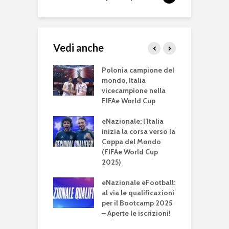
Vedi anche
eEURO 2024, il
Polonia campione del
U
l 17 marzo le gare
mondo, Italia
D
lificazione
vicecampione nella
d
 eNazionale
FIFAe World Cup
c
ra
eNazionale: l’Italia
e
 Nations Cup
inizia la corsa verso la
l
Italia eliminata
Coppa del Mondo
f
ifinale. Brasile
(FIFAe World Cup
p
one
2025)
e
 Nations Cup
eNazionale eFootball:
c
 via l’11 luglio.
al via le qualificazioni
n
 nel girone con
per il Bootcamp 2025
co, USA,
– Aperte le iscrizioni!
a, Malesia e