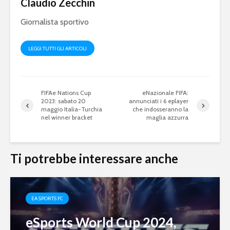
Claudio Zecchin
squadra per la
gameplay
eSerie A
Giornalista sportivo
Juventus 
eFootball 2024: a
2023 sarà 
metà settembre la
eFootball
LEGGI TUTTI GLI ARTICOLI
v4.0.0, ma non sarà
Ecco le ip
eFootball 2025
FIFAe Nations Cup
eNazionale FIFA:
2023: sabato 20
annunciati i 6 eplayer
maggio Italia-Turchia
che indosseranno la
nel winner bracket
maglia azzurra
Ti potrebbe interessare anche
Mondiali di
FIFA eClu
Fortnite: Bugha
Cup: a Mi
vince 3 milioni di
montepre
EA SPORTS FC
dollari
100mila d
eSports World Cup 2024,
Fifa 20: Cristiano
eSports: F