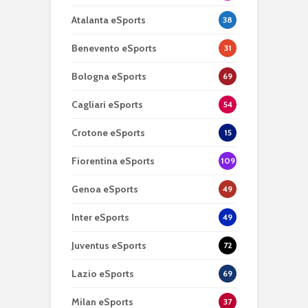
Atalanta eSports
38
Benevento eSports
31
Bologna eSports
69
Cagliari eSports
54
Crotone eSports
15
Fiorentina eSports
109
Genoa eSports
49
Inter eSports
49
Juventus eSports
72
Lazio eSports
69
Milan eSports
37