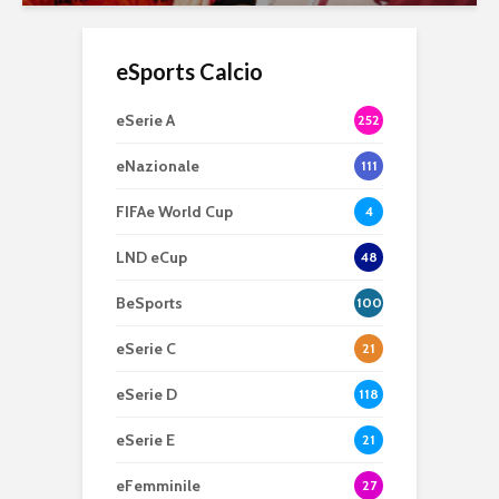
eSports Calcio
eSerie A
252
eNazionale
111
FIFAe World Cup
4
LND eCup
48
BeSports
100
eSerie C
21
eSerie D
118
eSerie E
21
eFemminile
27