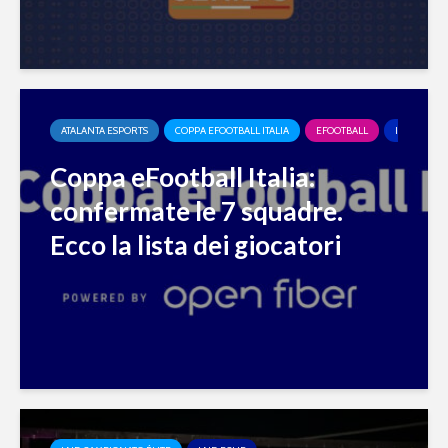
ATALANTA ESPORTS
COPPA EFOOTBALL ITALIA
EFOOTBALL
INTER ESP
Coppa eFootball Italia:
confermate le 7 squadre.
Ecco la lista dei giocatori