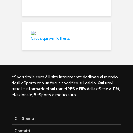
dia
Clicca qui per l’offerta
eSportsItalia.com è il sito interamente dedicato al mondo
degli eSports con un focus specifico sul calcio. Qui trovi
tutte le informazioni sui tornei PES e FIFA dalla eSerie A TIM,
eNazionale, BeSports e molto altro.
Chi Siamo
Contatti