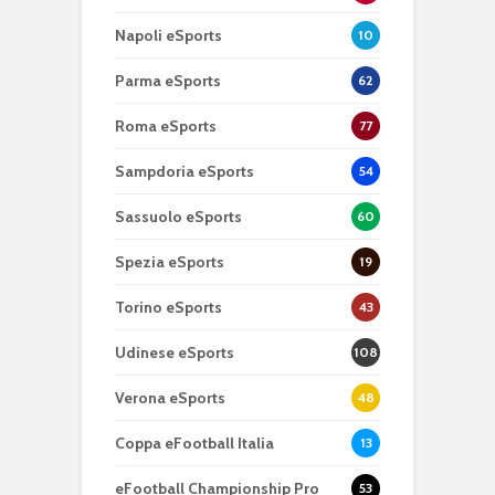
Napoli eSports
10
Parma eSports
62
Roma eSports
77
Sampdoria eSports
54
Sassuolo eSports
60
Spezia eSports
19
Torino eSports
43
Udinese eSports
108
Verona eSports
48
Coppa eFootball Italia
13
eFootball Championship Pro
53