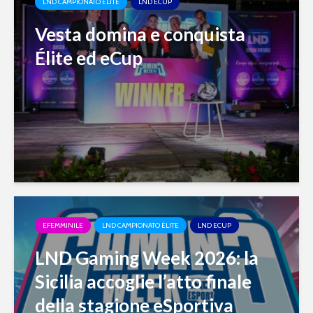
LND CAMPIONATO ÉLITE
LND ECUP
Vesta domina e conquista
Élite ed eCup
EFEMMINILE
LND CAMPIONATO ÉLITE
LND ECUP
LND Gaming Week 2026: la
Sicilia accoglie l’atto finale
della stagione eSportiva