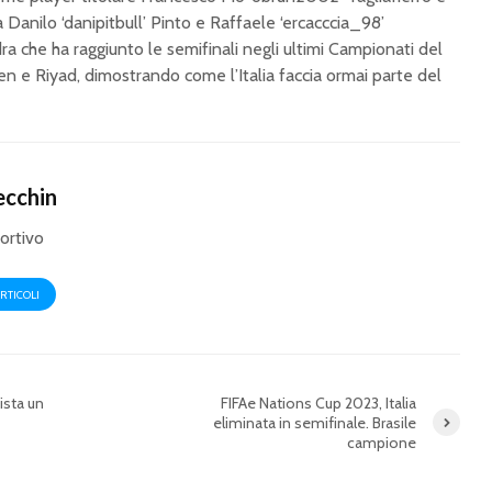
Danilo ‘danipitbull’ Pinto e Raffaele ‘ercacccia_98’
ra che ha raggiunto le semifinali negli ultimi Campionati del
 e Riyad, dimostrando come l’Italia faccia ormai parte del
ecchin
portivo
ARTICOLI
UEFA eEURO 2024:
FIFAe N
Danimarca campione
2023, It
d’Europa. Italia ko
in semif
contro la Germania
campio
ista un
FIFAe Nations Cup 2023, Italia
eliminata in semifinale. Brasile
eEURO 2024: il 7
FIFAe N
campione
luglio a Berlino la fase
2023 al v
finale. Italia
Italia n