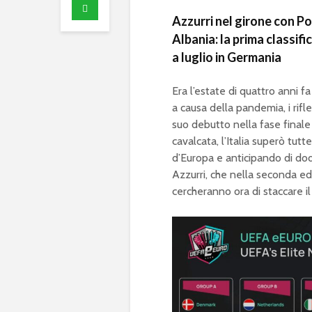
Azzurri nel girone con P
Albania: la prima classifi
a luglio in Germania
Era l’estate di quattro anni f
a causa della pandemia, i rifl
suo debutto nella fase final
cavalcata, l’Italia superò tut
d’Europa e anticipando di dodi
Azzurri, che nella seconda edi
cercheranno ora di staccare 