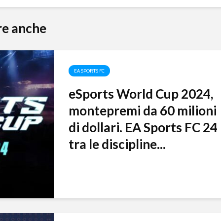
protagonista
Marocco
Francia,
eEURO 2024: l’Italia
Finland
re anche
conquista un posto
nella Final Eight
FIFAe N
2023: il 
maggio I
campo n
EA SPORTS FC
eSports World Cup 2024,
montepremi da 60 milioni
di dollari. EA Sports FC 24
tra le discipline...