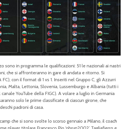
 sono in programma le qualificazioni: 51 le nazionali ai nastri
oni, che si affronteranno in gare di andata e ritorno. Si
FC), con il format di 1 vs 1. Inseriti nel Gruppo C, gli Azzurri
a, Malta, Lettonia, Slovenia, Lussemburgo e Albania (tutti i
l canale YouTube della FIGC). A volare a luglio in Germania
saranno solo le prime classificate di ciascun girone, che
deschi padroni di casa.
amp che si sono svolte lo scorso gennaio a Milano, il coach
me player titolare Francesco Pio ‘obrun2002’ Tagliafierro e