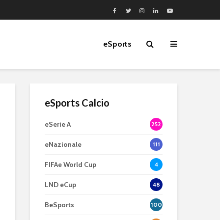
eSports
eSports Calcio
eSerie A
252
eNazionale
111
FIFAe World Cup
4
LND eCup
48
BeSports
100