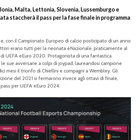
olonia, Malta, Lettonia, Slovenia, Lussemburgo e
cata staccherà il pass per la fase finale in programma
a e, con il Campionato Europeo di calcio posticipato di un anno
ettori erano tutti per la neonata eNazionale, praticamente al
e di UEFA eEuro 2020. Protagonista di una fantastica
te le sue avversarie a colpi di joypad, laureandosi campione
ci mesi il trionfo di Chiellini e compagni a Wembley. Gli
zione del 2021 si fermarono invece agli ottavi di finale,
il pass per UEFA eEuro 2024.