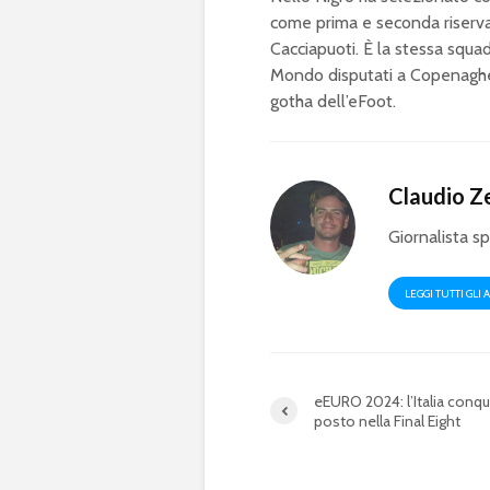
come prima e seconda riserva 
Cacciapuoti. È la stessa squad
Mondo disputati a Copenaghen
gotha dell’eFoot.
Claudio Z
Giornalista s
LEGGI TUTTI GLI 
eEURO 2024: l’Italia conqu
posto nella Final Eight