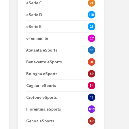
eSerie C
21
eSerie D
118
eSerie E
21
eFemminile
27
Atalanta eSports
38
Benevento eSports
31
Bologna eSports
69
Cagliari eSports
54
Crotone eSports
15
Fiorentina eSports
109
Genoa eSports
49