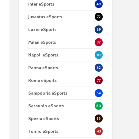
Inter eSports
49
Juventus eSports
72
Lazio eSports
69
Milan eSports
37
Napoli eSports
10
Parma eSports
62
Roma eSports
77
Sampdoria eSports
54
Sassuolo eSports
60
Spezia eSports
19
Torino eSports
43