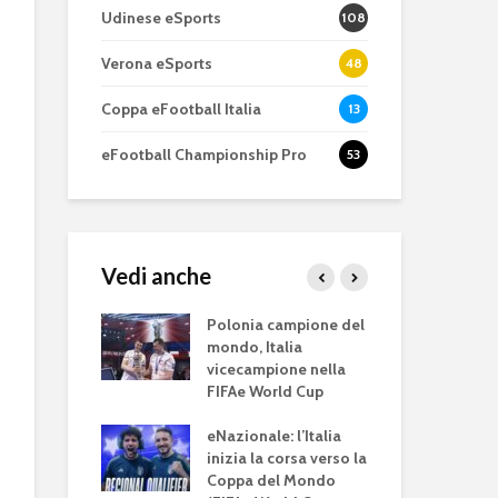
Udinese eSports
108
Verona eSports
48
Coppa eFootball Italia
13
eFootball Championship Pro
53
Vedi anche
eFootball è il gioco
eFootball 0.9
perfetto: Cross-
corretti i bug
ations Cup
Polonia campione del
UE
Platform, Cross-
l’aggiornam
alia eliminata
mondo, Italia
Da
Gen, Free-to-play.
del 7 ottobre
inale. Brasile
vicecampione nella
d’E
ne
FIFAe World Cup
con
L’Atalanta eSports
eFootball: ar
schiera la sua
Coop e “nuo
ations Cup
eNazionale: l’Italia
eEU
squadra per la
gameplay
ia l’11 luglio.
inizia la corsa verso la
lug
eSerie A
el girone con
Coppa del Mondo
fina
Juventus 202