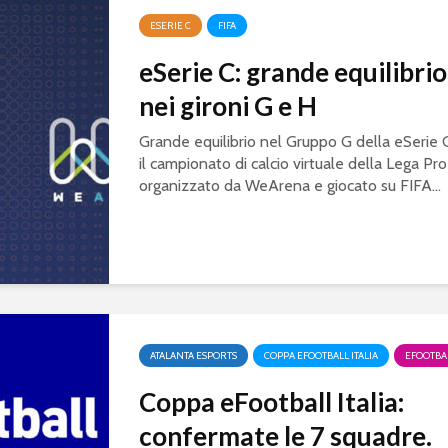
ESERIE C
FIFA
eSerie C: grande equilibrio
nei gironi G e H
Grande equilibrio nel Gruppo G della eSerie 
il campionato di calcio virtuale della Lega Pro
organizzato da WeArena e giocato su FIFA...
ATALANTA ESPORTS
COPPA EFOOTBALL ITALIA
EFOOTBA
Coppa eFootball Italia:
confermate le 7 squadre.