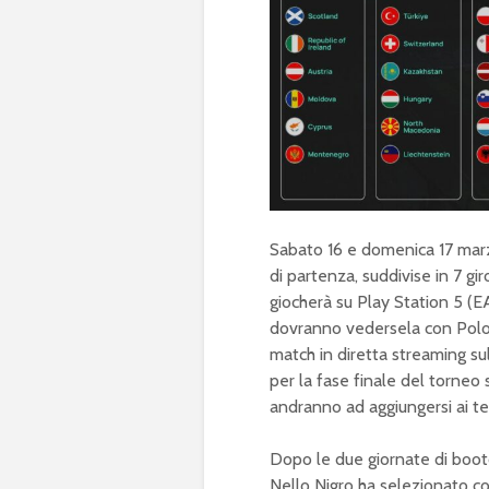
Sabato 16 e domenica 17 marzo
di partenza, suddivise in 7 gir
giocherà su Play Station 5 (EA 
dovranno vedersela con Poloni
match in diretta streaming su
per la fase finale del torneo 
andranno ad aggiungersi ai te
Dopo le due giornate di bootc
Nello Nigro ha selezionato co