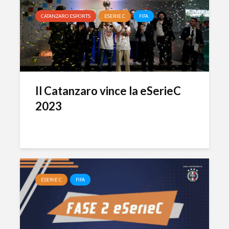
CATANZARO ESPORTS
ESERIE C
FIFA
Il Catanzaro vince la eSerieC
2023
ESERIE C
FIFA