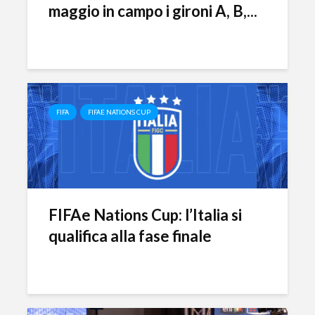
Ronaldo nel dream
Football 
maggio in campo i gironi A, B,...
team come
2020 dom
dodicesimo TOTY
botteghin
Fortnite: entro fine
Olimpiadi
febbraio la Epic
2024: l’Eu
Games lancerà il
apre le po
capitolo 2
eSports
FIFA
FIFAE NATIONS CUP
FIFAe Nations Cup: l’Italia si
qualifica alla fase finale