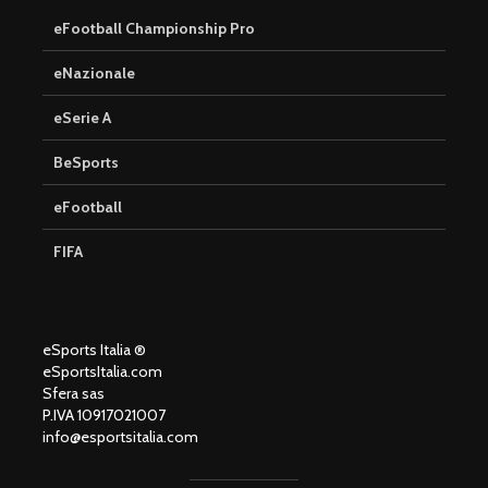
eFootball Championship Pro
eNazionale
eSerie A
BeSports
eFootball
FIFA
eSports Italia ®
eSportsItalia.com
Sfera sas
P.IVA 10917021007
info@esportsitalia.com