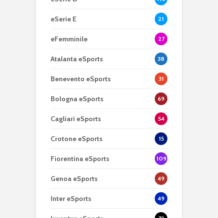
eSerie E
21
eFemminile
27
Atalanta eSports
38
Benevento eSports
31
Bologna eSports
69
Cagliari eSports
54
Crotone eSports
15
Fiorentina eSports
109
Genoa eSports
49
Inter eSports
49