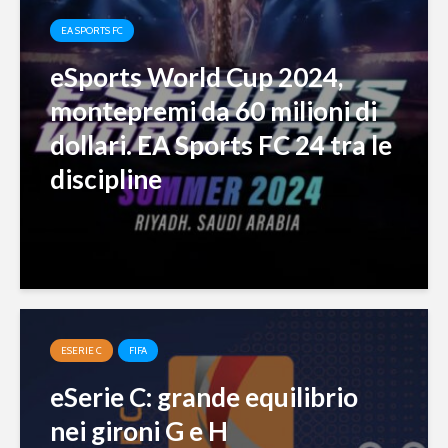
EA SPORTS FC
eSports World Cup 2024,
montepremi da 60 milioni di
dollari. EA Sports FC 24 tra le
discipline
ESERIE C
FIFA
eSerie C: grande equilibrio
nei gironi G e H