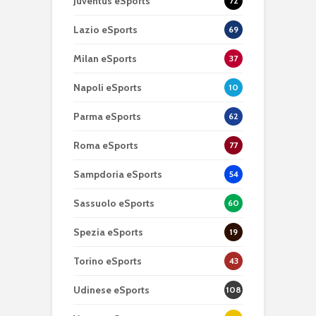
Juventus eSports
72
Lazio eSports
69
Milan eSports
37
Napoli eSports
10
Parma eSports
62
Roma eSports
77
Sampdoria eSports
54
Sassuolo eSports
60
Spezia eSports
19
Torino eSports
43
Udinese eSports
108