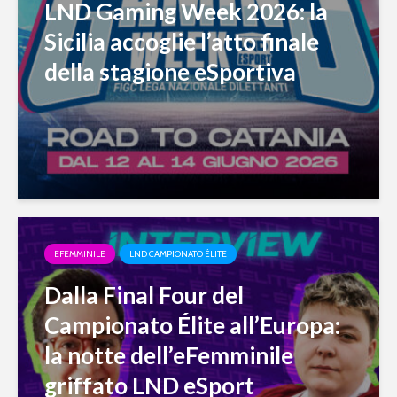
LND Gaming Week 2026: la
Sicilia accoglie l’atto finale
della stagione eSportiva
EFEMMINILE
LND CAMPIONATO ÉLITE
Dalla Final Four del
Campionato Élite all’Europa:
la notte dell’eFemminile
griffato LND eSport