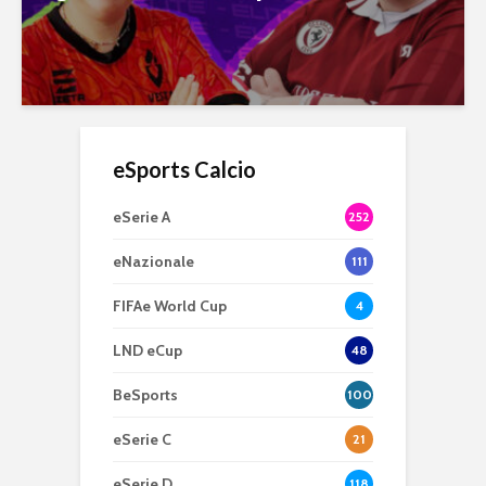
eSports Calcio
eSerie A
252
eNazionale
111
FIFAe World Cup
4
LND eCup
48
BeSports
100
eSerie C
21
eSerie D
118