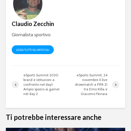
Ronaldo nel dream
Football 
team come
2020 dom
dodicesimo TOTY
botteghin
Claudio Zecchin
Fortnite: entro fine
Olimpiadi
febbraio la Epic
2024: l’Eu
Giornalista sportivo
Games lancerà il
apre le po
capitolo 2
eSports
LEGGI TUTTI GLI ARTICOLI
eSports Summit 2020:
eSports Summit, 24
brand e istituzioni a
novembre il live
confronto nel day1.
showmatch a FIFA 21
Ampio spazio ai gamer
tra Emis Killa e
nel day 2
Giacomo Ferrara
Ti potrebbe interessare anche