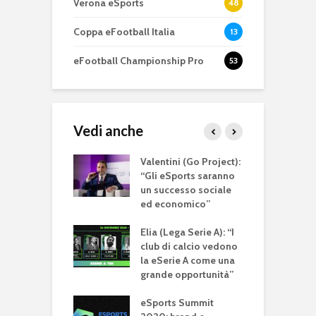
Verona eSports
48
Coppa eFootball Italia
13
eFootball Championship Pro
53
Vedi anche
a Serie A sarà
Valentini (Go Project):
e
 partner della
“Gli eSports saranno
n
edizione del
un successo sociale
s
 Football
ed economico”
t
 e dell’eSports
G
it
Elia (Lega Serie A): “I
club di calcio vedono
S
(Social Football
la eSerie A come una
S
): “Gli eSports
grande opportunità”
d
n settore
a
ato ed in
eSports Summit