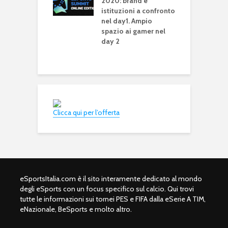
sima ascesa”
2020: brand e
e
istituzioni a confronto
p
il Social
nel day1. Ampio
2
ll Summit: il 23
spazio ai gamer nel
novembre spazio
day 2
Sports
Clicca qui per l’offerta
eSportsItalia.com è il sito interamente dedicato al mondo
degli eSports con un focus specifico sul calcio. Qui trovi
tutte le informazioni sui tornei PES e FIFA dalla eSerie A TIM,
eNazionale, BeSports e molto altro.