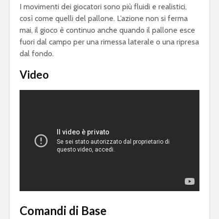
I movimenti dei giocatori sono più fluidi e realistici,
così come quelli del pallone. L’azione non si ferma
mai, il gioco è continuo anche quando il pallone esce
fuori dal campo per una rimessa laterale o una ripresa
dal fondo.
Video
eFootball è il gioco
eFootball 
perfetto: Cross-
corretti i
Platform, Cross-
l’aggiorn
Gen, Free-to-play.
del 7 otto
L’Atalanta eSports
eFootball:
Comandi di Base
schiera la sua
Coop e “