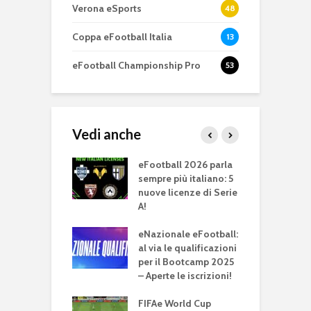
Verona eSports
48
Coppa eFootball Italia
13
eFootball Championship Pro
53
Vedi anche
 ! edizione II: la
eFootball 2026 parla
G
sempre più italiano: 5
s
nuove licenze di Serie
T
A!
all titolo
E
ale della FIFAe
eNazionale eFootball:
d
 Cup 2024. Non
al via le qualificazioni
T
 l’Italia
per il Bootcamp 2025
– Aperte le iscrizioni!
A
all 4.0.0: un
t
24, un po’ 2025
FIFAe World Cup
e