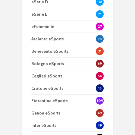
eSerie D
118
eSerie E
21
eFemminile
27
Atalanta eSports
38
Benevento eSports
31
Bologna eSports
69
Cagliari eSports
54
Crotone eSports
15
Fiorentina eSports
109
Genoa eSports
49
Inter eSports
49