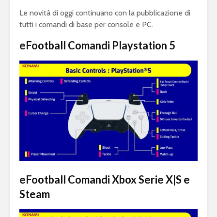
squadra per la
gameplay
Le novità di oggi continuano con la pubblicazione di
eSerie A
tutti i comandi di base per console e PC.
Juventus 
eFootball 2024: a
2023 sarà 
eFootball Comandi Playstation 5
metà settembre la
eFootball
v4.0.0, ma non sarà
Ecco le ip
eFootball 2025
Mondiali di
FIFA eClu
Fortnite: Bugha
Cup: a Mi
eFootball Comandi Xbox Serie X|S e
vince 3 milioni di
montepre
Steam
dollari
100mila d
Fifa 20: Cristiano
eSports: F