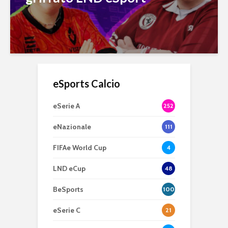
eSports Calcio
eSerie A
252
eNazionale
111
FIFAe World Cup
4
LND eCup
48
BeSports
100
eSerie C
21