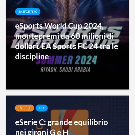
EA SPORTS FC
eSports World Cup 2024,
montepremi da 60 milioni di
dollari. EA Sports FC 24 tra le
discipline
ESERIE C
FIFA
eSerie C: grande equilibrio
nei gironi G e H