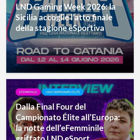
LND Gaming Week 2026: la
Sicilia accoglie l’atto finale
della stagione eSportiva
EFEMMINILE
LND CAMPIONATO ÉLITE
Dalla Final Four del
Campionato Élite all’Europa:
la notte dell’eFemminile
griffato LND eSport