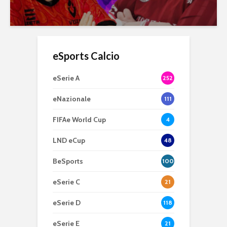
eSports Calcio
eSerie A
252
eNazionale
111
FIFAe World Cup
4
LND eCup
48
BeSports
100
eSerie C
21
eSerie D
118
eSerie E
21