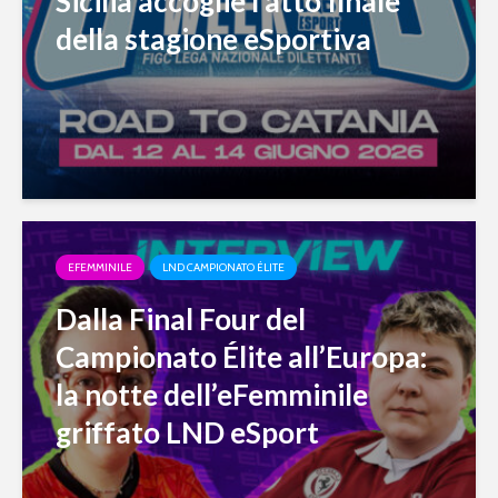
Sicilia accoglie l’atto finale
della stagione eSportiva
EFEMMINILE
LND CAMPIONATO ÉLITE
Dalla Final Four del
Campionato Élite all’Europa:
la notte dell’eFemminile
griffato LND eSport