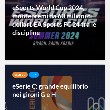
eSports World Cup 2024,
montepremi da 60 milioni di
dollari. EA Sports FC 24 tra le
discipline
ESERIE C
FIFA
eSerie C: grande equilibrio
nei gironi G e H