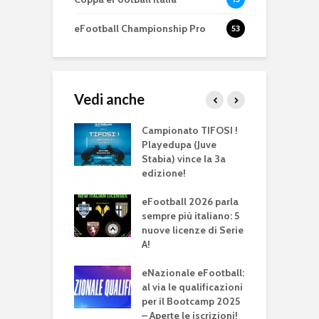
eFootball Championship Pro
53
Vedi anche
 ! edizione II: la
Campionato TIFOSI !
F
Playedupa (Juve
2
Stabia) vince la 3a
r
edizione!
s
all titolo
ale della FIFAe
eFootball 2026 parla
E
 Cup 2024. Non
sempre più italiano: 5
d
 l’Italia
nuove licenze di Serie
T
A!
ttobre 2024 al via
A
conda edizione
eNazionale eFootball:
t
rneo eSports
al via le qualificazioni
e
I !”
per il Bootcamp 2025
– Aperte le iscrizioni!