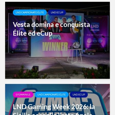
LND CAMPIONATO ÉLITE
LND ECUP
Vesta domina e conquista
Élite ed eCup
EFEMMINILE
LND CAMPIONATO ÉLITE
LND ECUP
LND Gaming Week 2026: la