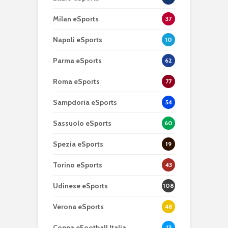
Milan eSports
37
Napoli eSports
10
Parma eSports
62
Roma eSports
77
Sampdoria eSports
54
Sassuolo eSports
60
Spezia eSports
19
Torino eSports
43
Udinese eSports
108
Verona eSports
48
Coppa eFootball Italia
13