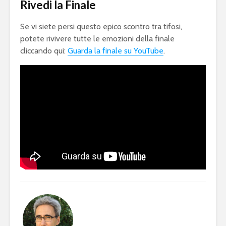
Rivedi la Finale
Ronaldo nel dream
Football 
team come
2020 dom
dodicesimo TOTY
botteghin
Se vi siete persi questo epico scontro tra tifosi,
potete rivivere tutte le emozioni della finale
Fortnite: entro fine
Olimpiadi
cliccando qui:
Guarda la finale su YouTube
.
febbraio la Epic
2024: l’Eu
Games lancerà il
apre le po
capitolo 2
eSports