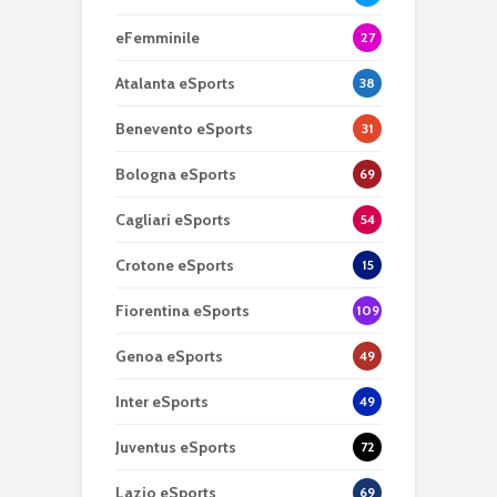
eFemminile
27
Atalanta eSports
38
Benevento eSports
31
Bologna eSports
69
Cagliari eSports
54
Crotone eSports
15
Fiorentina eSports
109
Genoa eSports
49
Inter eSports
49
Juventus eSports
72
Lazio eSports
69