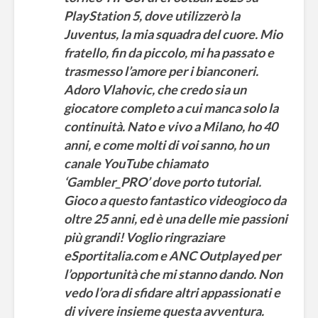
PlayStation 5, dove utilizzerò la
Juventus, la mia squadra del cuore. Mio
fratello, fin da piccolo, mi ha passato e
trasmesso l’amore per i bianconeri.
Adoro Vlahovic, che credo sia un
giocatore completo a cui manca solo la
continuità. Nato e vivo a Milano, ho 40
anni, e come molti di voi sanno, ho un
canale YouTube chiamato
‘Gambler_PRO’ dove porto tutorial.
Gioco a questo fantastico videogioco da
oltre 25 anni, ed è una delle mie passioni
eFootball è il gioco
eFootball 
più grandi! Voglio ringraziare
perfetto: Cross-
corretti i
eSportitalia.com e ANC Outplayed per
Platform, Cross-
l’aggiorn
l’opportunità che mi stanno dando. Non
Gen, Free-to-play.
del 7 otto
vedo l’ora di sfidare altri appassionati e
L’Atalanta eSports
eFootball:
di vivere insieme questa avventura.
schiera la sua
Coop e “