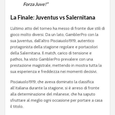
Forza Juve!”
squadra per la
gameplay
eSerie A
Juventus 
La Finale: Juventus vs Salernitana
eFootball 2024: a
2023 sarà 
metà settembre la
eFootball
L’ultimo atto del torneo ha messo di fronte due stili di
v4.0.0, ma non sarà
Ecco le ip
gioco molto diversi. Da un lato, GamblerPro con la
eFootball 2025
sua Juventus, dall’altro Pisciaiuolo1919, autentico
protagonista della stagione regolare e portacolori
della Salernitana. Il match, carico di tensione e
pathos, ha visto GamblerPro prevalere con una
prestazione magistrale, mettendo in mostra tutta la
sua esperienza e freddezza nei momenti decisivi.
Pisciaiuolo1919, che aveva dominato la classifica
Mondiali di
FIFA eClu
all’italiana durante la stagione, si è arreso di fronte
Fortnite: Bugha
Cup: a Mi
alla determinazione del milanese, che ha saputo
vince 3 milioni di
montepre
sfruttare al meglio ogni occasione per portare a casa
dollari
100mila d
il titolo.
Fifa 20: Cristiano
eSports: F