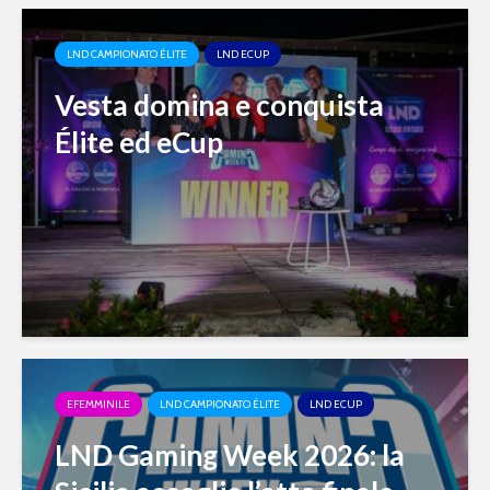
LND CAMPIONATO ÉLITE
LND ECUP
Vesta domina e conquista
Élite ed eCup
EFEMMINILE
LND CAMPIONATO ÉLITE
LND ECUP
LND Gaming Week 2026: la