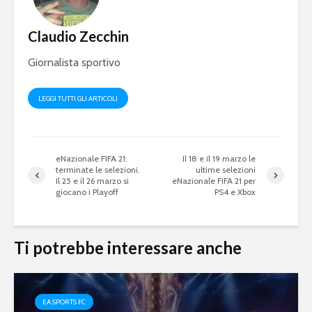
squadra per la
gameplay
eSerie A
Claudio Zecchin
Juventus 
eFootball 2024: a
2023 sarà 
Giornalista sportivo
metà settembre la
eFootball
v4.0.0, ma non sarà
Ecco le ip
eFootball 2025
LEGGI TUTTI GLI ARTICOLI
eNazionale FIFA 21:
Il 18 e il 19 marzo le
terminate le selezioni.
ultime selezioni
Il 25 e il 26 marzo si
eNazionale FIFA 21 per
giocano i Playoff
PS4 e Xbox
Mondiali di
FIFA eClu
Ti potrebbe interessare anche
Fortnite: Bugha
Cup: a Mi
vince 3 milioni di
montepre
dollari
100mila d
EA SPORTS FC
Fifa 20: Cristiano
eSports: F