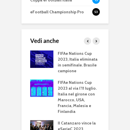
eFootball Championship Pro
53
Vedi anche
 C 2023:
FIFAe Nations Cup
e
dì 30 e
2023, Italia eliminata
1
ledì 31 maggio
in semifinale. Brasile
F
ude la fase a
campione
g
FIFAe Nations Cup
B
 C 2023: il 23 e
2023 al via l’11 luglio.
c
maggio in campo
Italia nel girone con
d
i A, B, C e D
Marocco, USA,
Francia, Malesia e
B
Nations Cup:
Finlandia
g
a si qualifica alla
f
inale
Il Catanzaro vince la
eSerieC 2023