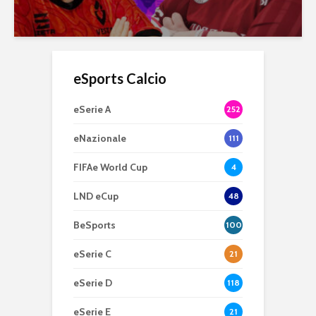
eSports Calcio
eSerie A
252
eNazionale
111
FIFAe World Cup
4
LND eCup
48
BeSports
100
eSerie C
21
eSerie D
118
eSerie E
21