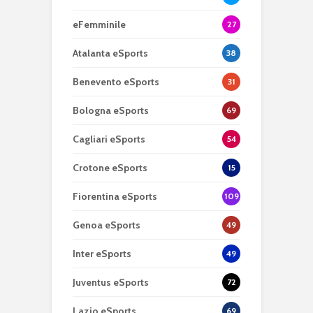
eFemminile
27
Atalanta eSports
38
Benevento eSports
31
Bologna eSports
69
Cagliari eSports
54
Crotone eSports
15
Fiorentina eSports
109
Genoa eSports
49
Inter eSports
49
Juventus eSports
72
Lazio eSports
69