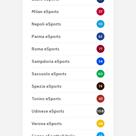
Milan eSports
37
Napoli eSports
10
Parma eSports
62
Roma eSports
77
Sampdoria eSports
54
Sassuolo eSports
60
Spezia eSports
19
Torino eSports
43
Udinese eSports
108
Verona eSports
48
Coppa eFootball Italia
13