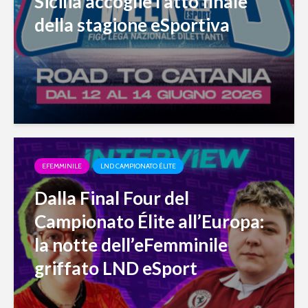
Sicilia accoglie l’atto finale
della stagione eSportiva
EFEMMINILE
LND CAMPIONATO ÉLITE
Dalla Final Four del
Campionato Élite all’Europa:
la notte dell’eFemminile
griffato LND eSport