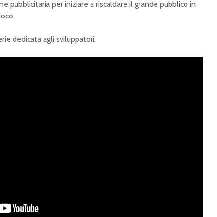
one pubblicitaria per iniziare a riscaldare il grande pubblico in
ioco.
rie dedicata agli sviluppatori.