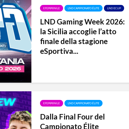
EFEMMINILE
LND CAMPIONATO ÉLITE
LND ECUP
LND Gaming Week 2026:
la Sicilia accoglie l’atto
finale della stagione
eSportiva...
EFEMMINILE
LND CAMPIONATO ÉLITE
Dalla Final Four del
Campionato Élite