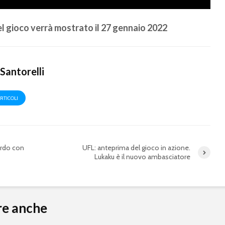
el gioco verrà mostrato il 27 gennaio 2022
Santorelli
ARTICOLI
UFL: il 27 gennaio alle
UFL: il 
ordo con
UFL: anteprima del gioco in azione.
21:00 la
gioco v
Lukaku è il nuovo ambasciatore
presentazione
il 27 ge
ufficiale del gameplay
UFL: ra
Grande colpo di UFL:
accordo 
re anche
accordo con De
con lo S
Bruyne!
de Port