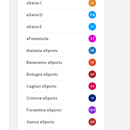
eSerie C
21
eSerie D
118
eSerie E
21
eFemminile
27
Atalanta eSports
38
Benevento eSports
31
Bologna eSports
69
Cagliari eSports
54
Crotone eSports
15
Fiorentina eSports
109
Genoa eSports
49