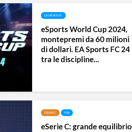
UFL: anteprima del
Firmino 
gioco in azione.
ambasci
EA SPORTS FC
Lukaku è il nuovo
ambasciatore
eSports World Cup 2024,
montepremi da 60 milioni
di dollari. EA Sports FC 24
tra le discipline...
ESERIE C
FIFA
eSerie C: grande equilibrio