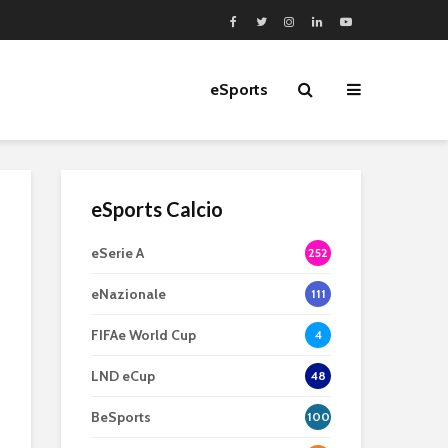
eSports
eSports Calcio
eSerie A
252
eNazionale
111
FIFAe World Cup
4
LND eCup
48
BeSports
100