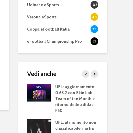
Udinese eSports
108
Verona eSports
48
Coppa eFootball Italia
13
eFootball Championship Pro
53
Vedi anche
eFootball è il gioco
eFootball 0.9
perfetto: Cross-
corretti i bug
gameplay del
UFL: aggiornamento
UFL
Platform, Cross-
l’aggiornam
errà mostrato
0.63.2 con Skin Lab,
21:
Gen, Free-to-play.
del 7 ottobre
nnaio 2022
Team of the Month e
pre
ritorno delle adidas
uff
L’Atalanta eSports
eFootball: ar
ggiunto
F50
schiera la sua
Coop e “nuo
di licenza
Gra
squadra per la
gameplay
porting Clube
UFL: al momento non
acc
eSerie A
ugal
classificabile, ma ha
Bru
Juventus 202