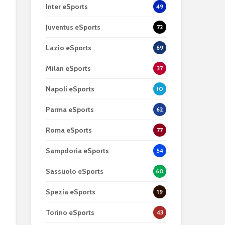
Inter eSports
49
Juventus eSports
72
Lazio eSports
69
Milan eSports
37
Napoli eSports
10
Parma eSports
62
Roma eSports
77
Sampdoria eSports
54
Sassuolo eSports
60
Spezia eSports
19
Torino eSports
43