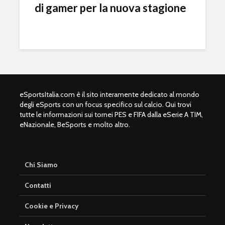
Ronaldo nel dream
Football 
di gamer per la nuova stagione
team come
2020 dom
dodicesimo TOTY
botteghin
Fortnite: entro fine
Olimpiadi
febbraio la Epic
2024: l’Eu
Games lancerà il
apre le po
capitolo 2
eSports
eSportsItalia.com è il sito interamente dedicato al mondo
degli eSports con un focus specifico sul calcio. Qui trovi
tutte le informazioni sui tornei PES e FIFA dalla eSerie A TIM,
eNazionale, BeSports e molto altro.
Chi Siamo
Contatti
Cookie e Privacy