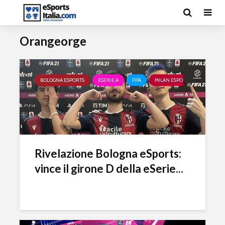
Orangeorge
BOLOGNA ESPORTS
ESERIE A
FIFA
MILAN ESPORTS
PARMA 
Rivelazione Bologna eSports:
vince il girone D della eSerie...