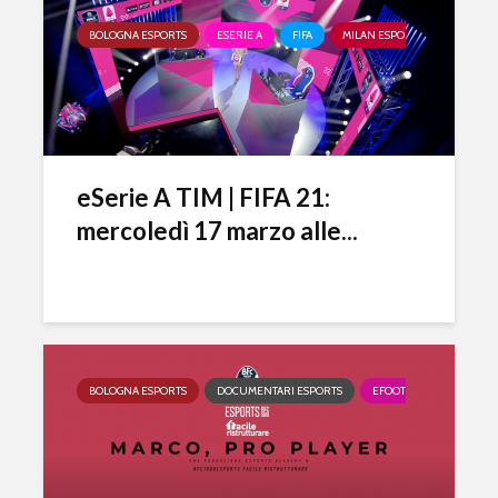
BOLOGNA ESPORTS
ESERIE A
FIFA
MILAN ESPORTS
PARMA 
eSerie A TIM | FIFA 21:
mercoledì 17 marzo alle...
BOLOGNA ESPORTS
DOCUMENTARI ESPORTS
EFOOTBALL
ESERIE