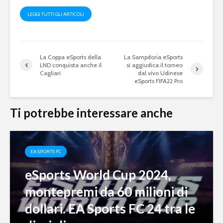
LEGGI TUTTI GLI ARTICOLI
La Coppa eSports della
La Sampdoria eSports
LND conquista anche il
si aggiudica il torneo
Cagliari
dal vivo Udinese
eSports FIFA22 Pro
Ti potrebbe interessare anche
EA SPORTS FC
eSports World Cup 2024,
montepremi da 60 milioni di
dollari. EA Sports FC 24 tra le