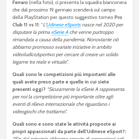
Ferraro
(nella foto), ci presenta la squadra bianconera
che dal prossimo 19 gennaio scenderà sul campo
della PlayStation per questo suggestivo torneo
Pro
Club 11 vs 11
: “
L’
Udinese eSports
nasce nel 2020 per
disputare la prima
eSerie A
che venne purtroppo
rimandata a causa della pandemia. Nonostante ciò
abbiamo promosso svariate iniziative in ambito
videoludico/sportivo per cercare di creare un solido
legame tra reale e virtuale”.
Quali sono le competizioni più importanti alle
quali avete preso parte e quelle in cui siete
presenti oggi?
“Sicuramente la eSerie A rappresenta
per noi la competizione più importante oltre agli
eFootball è il gioco
eFootball 
eventi di rilievo internazionale che riguardano i
perfetto: Cross-
corretti i
videogiochi che trattiamo”.
Platform, Cross-
l’aggiorn
Gen, Free-to-play.
del 7 otto
Quali sono e sono state le attività proposte ai
propri appassionati da parte dell’Udinese eSport?
:
L’Atalanta eSports
eFootball:
schiera la sua
Coop e “
“
Sin dal principio abbiamo cercato di approcciarci agli