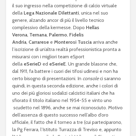
il suo ingresso nella competizione di calcio virtuale
della
Lega Nazionale Dilettanti
, unica nel suo
genere, alzando ancor di più il livello tecnico
complessivo della kermesse. Dopo
Hellas
Verona
,
Ternana
,
Palermo
,
Fidelis
Andria
,
Carrarese
e
Monterosi Tuscia
arriva anche
l’iscrizione di un’altra realtà professionistica pronta a
misurarsi con i migliori team eSport
della
eSerieD
ed
eSerieE
. Un grande blasone che,
dal 1911, fa battere i cuori dei tifosi udinesi e non ha
certo bisogno di presentazioni. In
console
ci saranno
quindi, in questa seconda edizione, anche i colori di
uno dei più gloriosi sodalizi calcistici italiani che ha
sfiorato il titolo italiano nel 1954-55 e vinto uno
scudetto nel 1896, anche se mai riconosciuto. Motivo
dell’assenza di questo successo nell’albo d’oro
ufficiale, il fatto che il torneo a tre (cui parteciparono,
la Pg Ferrara, l’Istituto Turrazza di Treviso e, appunto