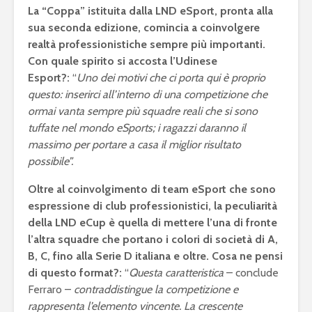
Ronaldo nel dream
Football 
La “Coppa” istituita dalla LND eSport, pronta alla
team come
2020 dom
sua seconda edizione, comincia a coinvolgere
dodicesimo TOTY
botteghin
realtà professionistiche sempre più importanti.
Con quale spirito si accosta l’Udinese
Fortnite: entro fine
Olimpiadi
febbraio la Epic
2024: l’Eu
Esport?:
“
Uno dei motivi che ci porta qui è proprio
Games lancerà il
apre le po
questo: inserirci all’interno di una competizione che
capitolo 2
eSports
ormai vanta sempre più squadre reali che si sono
tuffate nel mondo eSports; i ragazzi daranno il
massimo per portare a casa il miglior risultato
possibile”.
Oltre al coinvolgimento di team eSport che sono
espressione di club professionistici, la peculiarità
della LND eCup è quella di mettere l’una di fronte
l’altra squadre che portano i colori di società di A,
B, C, fino alla Serie D italiana e oltre. Cosa ne pensi
di questo format?:
“
Questa caratteristica
– conclude
Ferraro –
contraddistingue la competizione e
rappresenta l’elemento vincente. La crescente