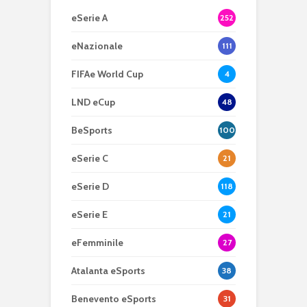
eSerie A
252
eNazionale
111
FIFAe World Cup
4
LND eCup
48
BeSports
100
eSerie C
21
eSerie D
118
eSerie E
21
eFemminile
27
Atalanta eSports
38
Benevento eSports
31