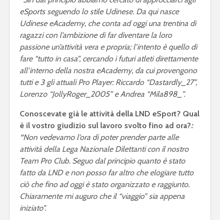
squadra per la
gameplay
eSports seguendo lo stile Udinese. Da qui nasce
eSerie A
Udinese eAcademy, che conta ad oggi una trentina di
Juventus 
ragazzi con l’ambizione di far diventare la loro
eFootball 2024: a
2023 sarà 
passione un’attività vera e propria; l’intento è quello di
metà settembre la
eFootball
v4.0.0, ma non sarà
Ecco le ip
fare “tutto in casa”, cercando i futuri atleti direttamente
eFootball 2025
all’interno della nostra eAcademy, da cui provengono
tutti e 3 gli attuali Pro Player: Riccardo “Dastardly_27”,
Lorenzo “JollyRoger_2005” e Andrea “Mila898_”.
Conoscevate già le attività della LND eSport? Qual
è il vostro giudizio sul lavoro svolto fino ad ora?
:
“
Non vedevamo l’ora di poter prender parte alle
attività della Lega Nazionale Dilettanti con il nostro
Team Pro Club. Seguo dal principio quanto è stato
Mondiali di
FIFA eClu
fatto da LND e non posso far altro che elogiare tutto
Fortnite: Bugha
Cup: a Mi
ciò che fino ad oggi è stato organizzato e raggiunto.
vince 3 milioni di
montepre
dollari
100mila d
Chiaramente mi auguro che il “viaggio” sia appena
iniziato”.
Fifa 20: Cristiano
eSports: F