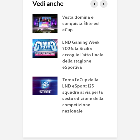
Vedi anche
up: prende il
Vesta domina e
e
 5ª edizione
conquista Élite ed
2
eCup
g
s
 A 2025:
LND Gaming Week
tus e Genoa
2026: la Sicilia
e
no in vetta,
accoglie l’atto finale
d
ni nei Gironi C
della stagione
e
eSportiva
c
T
 A: Genoa e
Torna l’eCup della
P
 al comando
LND eSport: 125
roni C e D. Roma
squadre al via per la
e
entus seguono
sesta edizione della
T
 dietro
competizione
L
nazionale
p
F
a