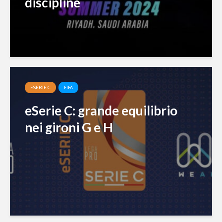
discipline
ESERIE C
FIFA
eSerie C: grande equilibrio
nei gironi G e H