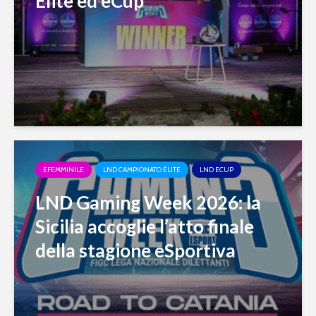
Élite ed eCup
EFEMMINILE
LND CAMPIONATO ÉLITE
LND ECUP
LND Gaming Week 2026: la
Sicilia accoglie l’atto finale
della stagione eSportiva