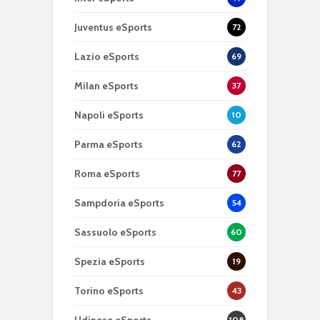
Juventus eSports
72
Lazio eSports
69
Milan eSports
37
Napoli eSports
10
Parma eSports
62
Roma eSports
77
Sampdoria eSports
54
Sassuolo eSports
60
Spezia eSports
19
Torino eSports
43
Udinese eSports
108