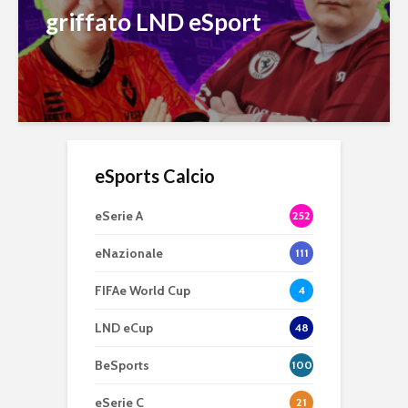
griffato LND eSport
eSports Calcio
eSerie A
252
eNazionale
111
FIFAe World Cup
4
LND eCup
48
BeSports
100
eSerie C
21