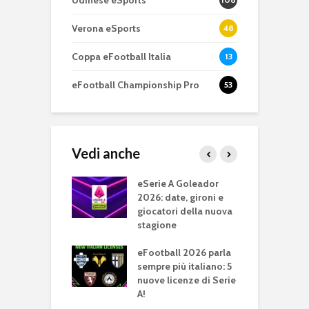
Verona eSports
48
Coppa eFootball Italia
13
eFootball Championship Pro
53
Vedi anche
 A: Genoa e
eSerie A Goleador
T
 al comando
2026: date, gironi e
t
roni C e D. Roma
giocatori della nuova
G
entus seguono
stagione
S
 dietro
c
eFootball 2026 parla
 A TIM
sempre più italiano: 5
e
or 2025: il
nuove licenze di Serie
J
onato è
A!
c
to!
e