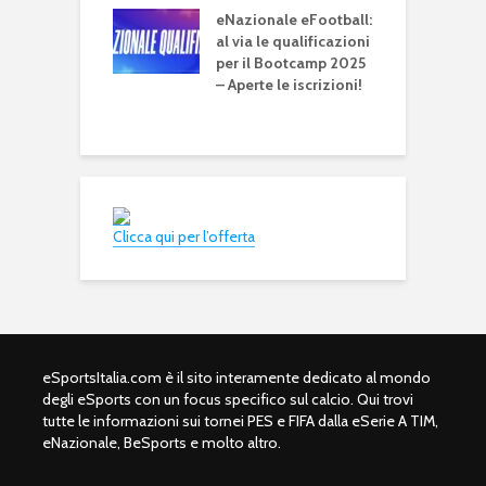
eNazionale eFootball:
e
 World Cup
al via le qualificazioni
entra nel vivo,
per il Bootcamp 2025
e
osamente con
– Aperte le iscrizioni!
e
e reali
g
Clicca qui per l’offerta
eSportsItalia.com è il sito interamente dedicato al mondo
degli eSports con un focus specifico sul calcio. Qui trovi
tutte le informazioni sui tornei PES e FIFA dalla eSerie A TIM,
eNazionale, BeSports e molto altro.