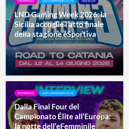
EFEMMINILE
LND CAMPIONATO ÉLITE
LND ECUP
LND Gaming Week 2026: la
Sicilia accoglie l’atto finale
della stagione eSportiva
EFEMMINILE
LND CAMPIONATO ÉLITE
Dalla Final Four del
Campionato Élite all’Europa:
la notte dell’eFemminile