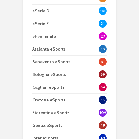
eSerie D
118
eSerie E
21
eFemminile
27
Atalanta eSports
38
Benevento eSports
31
Bologna eSports
69
Cagliari eSports
54
Crotone eSports
15
Fiorentina eSports
109
Genoa eSports
49
Inter eSports
49