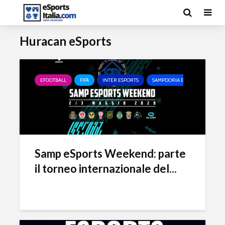
Huracan eSports
EFOOTBALL
FIFA
INTER ESPORTS
SAMPDORIA ESPORTS
VER
Samp eSports Weekend: parte
il torneo internazionale del...