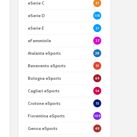
eSerie C
21
eSerie D
118
eSerie E
21
eFemminile
27
Atalanta eSports
38
Benevento eSports
31
Bologna eSports
69
Cagliari eSports
54
Crotone eSports
15
Fiorentina eSports
109
Genoa eSports
49