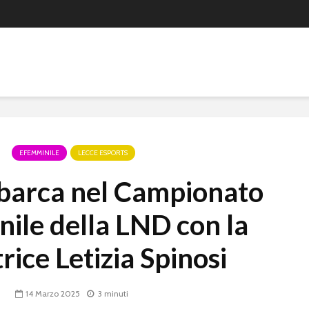
EFEMMINILE
LECCE ESPORTS
sbarca nel Campionato
ile della LND con la
trice Letizia Spinosi
14 Marzo 2025
3 minuti