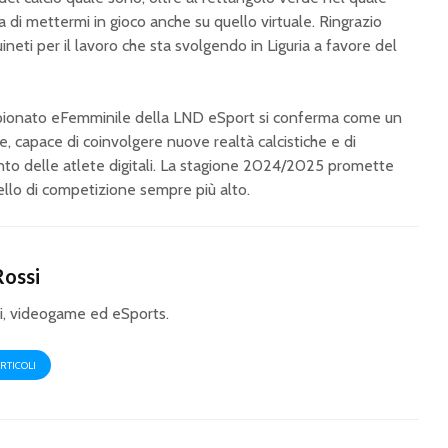
campionato al
vetta. Ra
a di mettermi in gioco anche su quello virtuale. Ringrazio
Trastevere e Coppa al
duello s
Palermo
neti per il lavoro che sta svolgendo in Liguria a favore del
eFemmini
eSerie A 2025:
stagion
Juventus e Genoa
ampionato eFemminile della LND eSport si conferma come un
chiudono in vetta,
, capace di coinvolgere nuove realtà calcistiche e di
emozioni nei Gironi C
e D
ento delle atlete digitali. La stagione 2024/2025 promette
ello di competizione sempre più alto.
Rossi
i, videogame ed eSports.
ARTICOLI