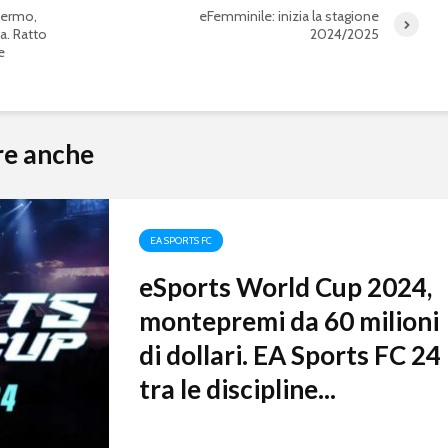
lermo,
eFemminile: inizia la stagione
a. Ratto
2024/2025
e
re anche
EA SPORTS FC
eSports World Cup 2024,
montepremi da 60 milioni
di dollari. EA Sports FC 24
tra le discipline...