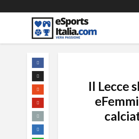
Il Lecce 
eFemmin
calcia