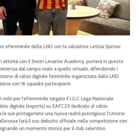
 eFemminile della LND con la calciatrice Letizia Spinosi
in attività con il Sestri Levante Academy, porterà in questa
perienza dal campo reale a quello virtuale, difendendo i
izione di calcio digitale femminile organizzata dalla LND
izione con 16 squadre partecipanti.
volti per l’eFemminile targato F.I.G.C Lega Nazionale
alcio digitale (esports) su EAFC25 dedicato al calcio
a le sue protagoniste una nuova realtà prestigiosa: l’Unione
allorossa farà il suo debutto ufficiale nella competizione con
 segnando un momento storico per il club salentino.