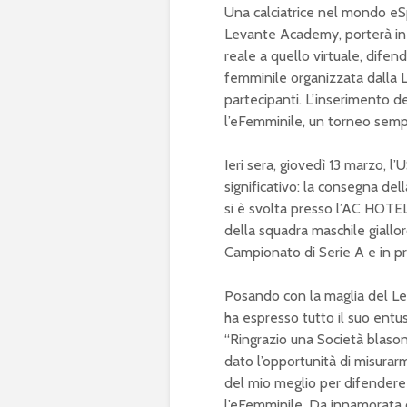
Una calciatrice nel mondo eSpo
Levante Academy, porterà in 
reale a quello virtuale, difen
femminile organizzata dalla 
partecipanti. L’inserimento d
l’eFemminile, un torneo sempr
Ieri sera, giovedì 13 marzo, l
significativo: la consegna del
si è svolta presso l’AC HOTEL
della squadra maschile gialloro
Campionato di Serie A e in pr
Posando con la maglia del Lec
ha espresso tutto il suo ent
“Ringrazio una Società blaso
dato l’opportunità di misura
del mio meglio per difendere
l’eFemminile. Da innamorata d