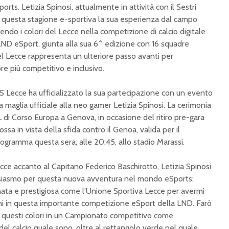
rts. Letizia Spinosi, attualmente in attività con il Sestri
questa stagione e-sportiva la sua esperienza dal campo
dendo i colori del Lecce nella competizione di calcio digitale
LND eSport, giunta alla sua 6^ edizione con 16 squadre
el Lecce rappresenta un ulteriore passo avanti per
e più competitivo e inclusivo.
’US Lecce ha ufficializzato la sua partecipazione con un evento
la maglia ufficiale alla neo gamer Letizia Spinosi. La cerimonia
 di Corso Europa a Genova, in occasione del ritiro pre-gara
ssa in vista della sfida contro il Genoa, valida per il
ogramma questa sera, alle 20:45, allo stadio Marassi.
Al via il Campionato
eFemmin
LND eFemminile Élite
sera il b
ce accanto al Capitano Federico Baschirotto, Letizia Spinosi
1 vs 1 edizione
Casciaro
usiasmo per questa nuova avventura nel mondo eSports:
2025/2026
diretta
nata e prestigiosa come l’Unione Sportiva Lecce per avermi
eSerie D: Il Vesta fa la
eFemmin
rmi in questa importante competizione eSport della LND. Farò
doppietta.
2025: P
 questi colori in un Campionato competitivo come
eFemminile:
Trasteve
el calcio quale sono, oltre al rettangolo verde nel quale