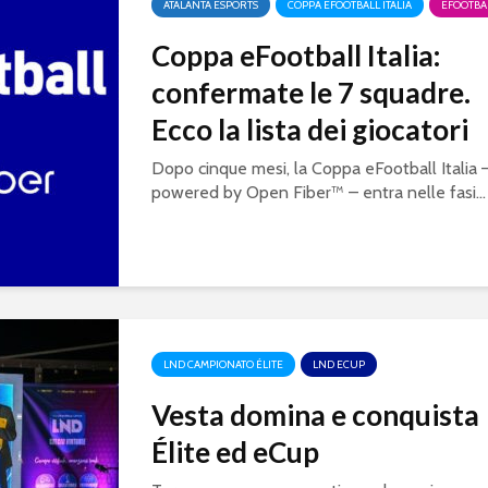
ATALANTA ESPORTS
COPPA EFOOTBALL ITALIA
EFOOTBA
Coppa eFootball Italia:
confermate le 7 squadre.
Ecco la lista dei giocatori
Dopo cinque mesi, la Coppa eFootball Italia 
powered by Open Fiber™ – entra nelle fasi...
LND CAMPIONATO ÉLITE
LND ECUP
Vesta domina e conquista
Élite ed eCup