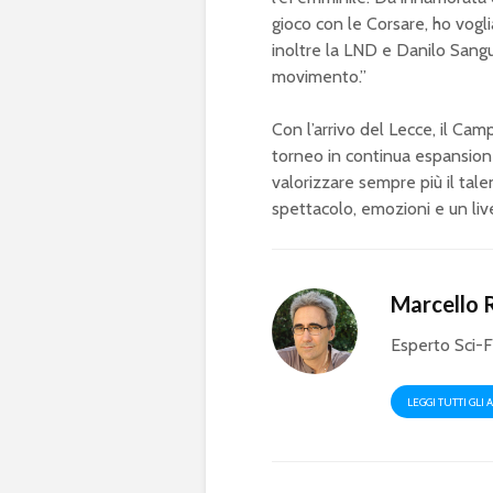
gioco con le Corsare, ho vogli
inoltre la LND e Danilo Sangui
movimento.”
Con l’arrivo del Lecce, il C
torneo in continua espansione
valorizzare sempre più il tal
spettacolo, emozioni e un liv
Marcello 
Esperto Sci-F
LEGGI TUTTI GLI 