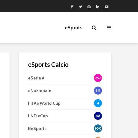
eSports
eSports Calcio
eSerie A
252
eNazionale
111
FIFAe World Cup
4
LND eCup
48
BeSports
100