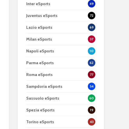
Inter eSports
49
Juventus eSports
72
Lazio eSports
69
Milan eSports
37
Napoli eSports
10
Parma eSports
62
Roma eSports
77
Sampdoria eSports
54
Sassuolo eSports
60
Spezia eSports
19
Torino eSports
43