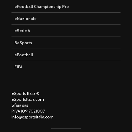
eFootball Championship Pro
eNazionale
eSerie A
BeSports
eFootball
FIFA
eSports Italia ®
eSportsItalia.com
Sfera sas
P.IVA 10917021007
info@esportsitalia.com