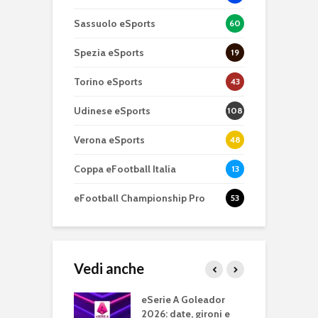
Sassuolo eSports
60
Spezia eSports
19
Torino eSports
43
Udinese eSports
108
Verona eSports
48
Coppa eFootball Italia
13
eFootball Championship Pro
53
Vedi anche
Cup: parte la
eSerie A Goleador
e
one eSports
2026: date, gironi e
e