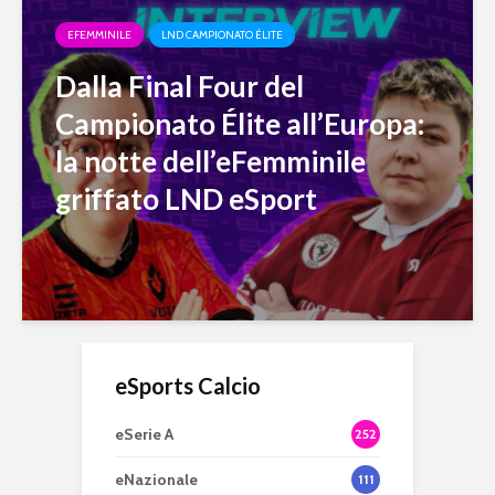
EFEMMINILE
LND CAMPIONATO ÉLITE
Dalla Final Four del
Campionato Élite all’Europa:
la notte dell’eFemminile
griffato LND eSport
eSports Calcio
eSerie A
252
eNazionale
111