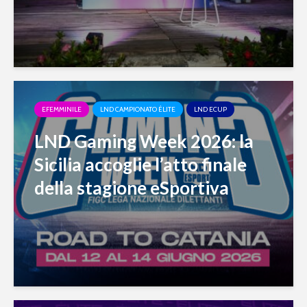
EFEMMINILE
LND CAMPIONATO ÉLITE
LND ECUP
LND Gaming Week 2026: la
Sicilia accoglie l’atto finale
della stagione eSportiva