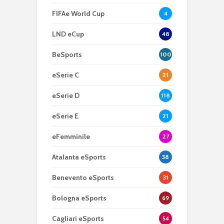
FIFAe World Cup
4
LND eCup
48
BeSports
100
eSerie C
21
eSerie D
118
eSerie E
21
eFemminile
27
Atalanta eSports
38
Benevento eSports
31
Bologna eSports
69
Cagliari eSports
54