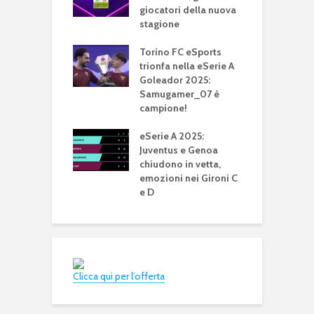
2025 della Lega
giocatori della nuova
g
A
stagione
e
port: aperte
Torino FC eSports
P
d ottobre le
trionfa nella eSerie A
d
oni alla
Goleador 2025:
e
one 2024/2025
Samugamer_07 è
s
campione!
 A TIM 2024: il
e
 è campione
eSerie A 2025:
G
a
Juventus e Genoa
c
chiudono in vetta,
i
emozioni nei Gironi C
e D
Clicca qui per l’offerta