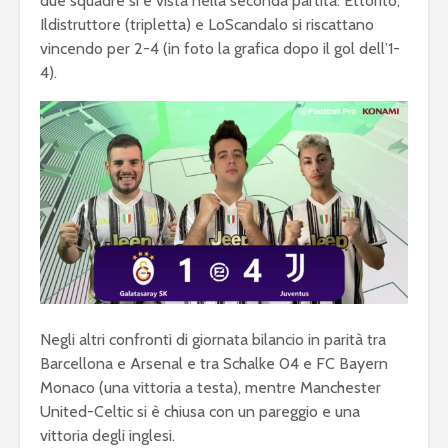
due squadre si è vista nella seconda partita: Ettorito,
squadra per la
gameplay
Ildistruttore (tripletta) e LoScandalo si riscattano
eSerie A
vincendo per 2-4 (in foto la grafica dopo il gol dell’1-
Juventus 
4).
eFootball 2024: a
2023 sarà 
metà settembre la
eFootball
v4.0.0, ma non sarà
Ecco le ip
eFootball 2025
Mondiali di
FIFA eClu
Negli altri confronti di giornata bilancio in parità tra
Fortnite: Bugha
Cup: a Mi
Barcellona e Arsenal e tra Schalke 04 e FC Bayern
vince 3 milioni di
montepre
Monaco (una vittoria a testa), mentre Manchester
dollari
100mila d
United-Celtic si è chiusa con un pareggio e una
vittoria degli inglesi.
Fifa 20: Cristiano
eSports: F