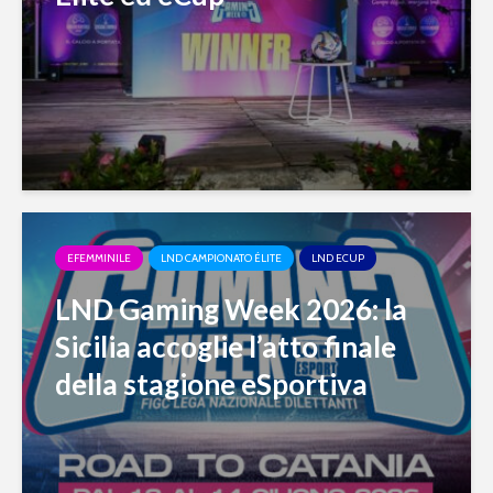
EFEMMINILE
LND CAMPIONATO ÉLITE
LND ECUP
LND Gaming Week 2026: la
Sicilia accoglie l’atto finale
della stagione eSportiva