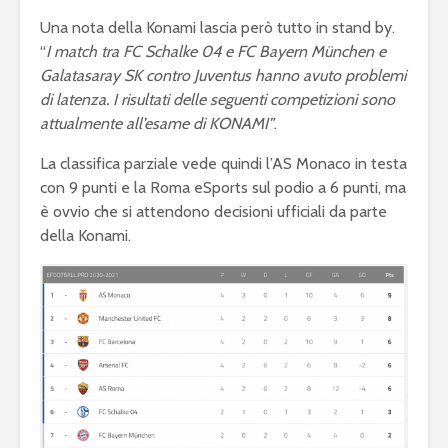
Ronaldo nel dream
Football 
Una nota della Konami lascia però tutto in stand by.
team come
2020 dom
dodicesimo TOTY
botteghin
“
I match tra FC Schalke 04 e FC Bayern München e
Galatasaray SK contro Juventus hanno avuto problemi
Fortnite: entro fine
Olimpiadi
di latenza. I risultati delle seguenti competizioni sono
febbraio la Epic
2024: l’Eu
attualmente all’esame di KONAMI”
.
Games lancerà il
apre le po
capitolo 2
eSports
La classifica parziale vede quindi l’AS Monaco in testa
con 9 punti e la Roma eSports sul podio a 6 punti, ma
è ovvio che si attendono decisioni ufficiali da parte
della Konami.