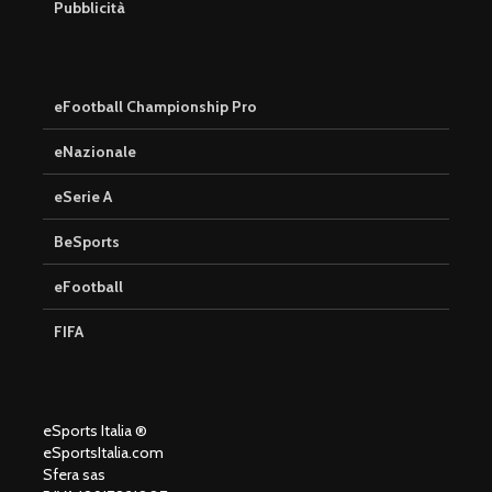
Pubblicità
eFootball Championship Pro
eNazionale
eSerie A
BeSports
eFootball
FIFA
eSports Italia ®
eSportsItalia.com
Sfera sas