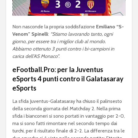
Non nasconde la propria soddisfazione
Emiliano “S-
Venom” Spinelli
:
“Stiamo lavorando tanto, ogni
giorno, per essere tra i miglior club al mondo.
Abbiamo ottenuto 3 punti contro i bi-campioni in
carica dell’AS Monaco”.
eFootball.Pro: per la Juventus
eSports 4 punti contro il Galatasaray
eSports
eFootball è il gioco
eFootball 
La sfida Juventus-Galatasaray ha chiuso il palinsesto
perfetto: Cross-
corretti i
della seconda giornata del Matchday 2. Nella prima
Platform, Cross-
l’aggiorn
sfida i bianconeri si sono portati in vantaggio per 2-0,
Gen, Free-to-play.
del 7 otto
ma si sono fatti rimontare nel secondo tempo dai
turchi, per il risultato finale di 2-2. La differenza tra le
L’Atalanta eSports
eFootball:
schiera la sua
Coop e “