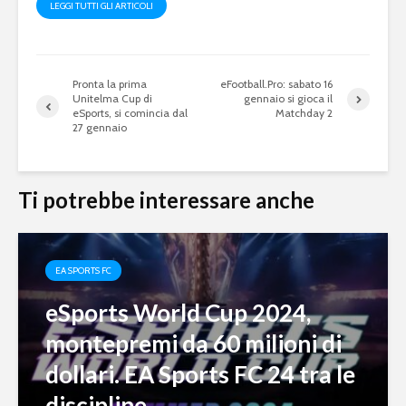
LEGGI TUTTI GLI ARTICOLI
Pronta la prima
eFootball.Pro: sabato 16
Unitelma Cup di
gennaio si gioca il
eSports, si comincia dal
Matchday 2
27 gennaio
Ti potrebbe interessare anche
EA SPORTS FC
eSports World Cup 2024,
montepremi da 60 milioni di
dollari. EA Sports FC 24 tra le
discipline