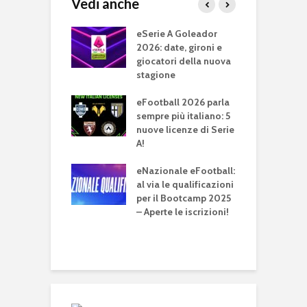
Vedi anche
Cup: parte la
eSerie A Goleador
e
one eSports
2026: date, gironi e
J
2025 della Lega
giocatori della nuova
c
A
stagione
e
e
erPro vince la
eFootball 2026 parla
da edizione di
sempre più italiano: 5
e
I!
nuove licenze di Serie
P
A!
d
a Finalissima
e
ampionato
eNazionale eFootball:
s
 !
al via le qualificazioni
per il Bootcamp 2025
F
– Aperte le iscrizioni!
2
r
s