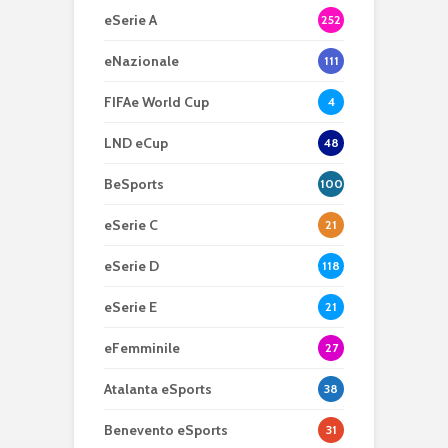
eSerie A
252
eNazionale
111
FIFAe World Cup
4
LND eCup
48
BeSports
100
eSerie C
21
eSerie D
118
eSerie E
21
eFemminile
27
Atalanta eSports
38
Benevento eSports
31