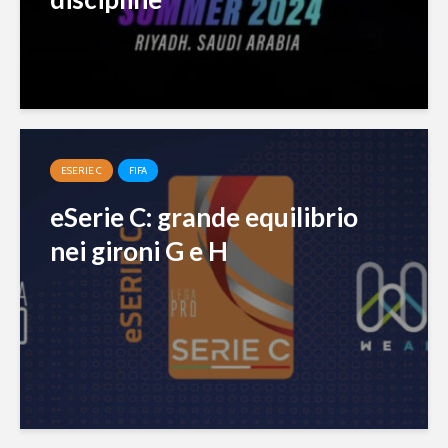
ESERIE C
FIFA
eSerie C: grande equilibrio
nei gironi G e H