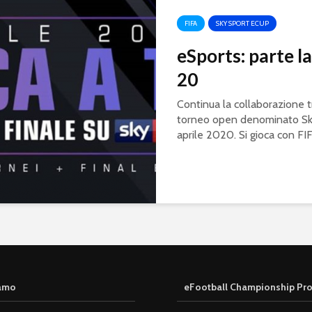
FIFA
SKY SPORT ECUP
eSports: parte l
20
Continua la collaborazione t
torneo open denominato Sky 
aprile 2020. Si gioca con FI
iamo
eFootball Championship Pr