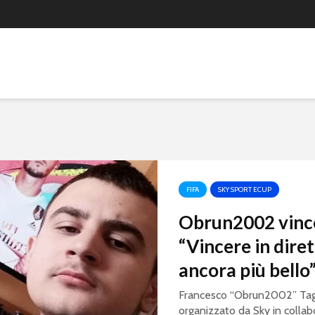
FIFA
SKY SPORT ECUP
Obrun2002 vince
“Vincere in diret
ancora più bello
Francesco “Obrun2002” Taglia
organizzato da Sky in colla