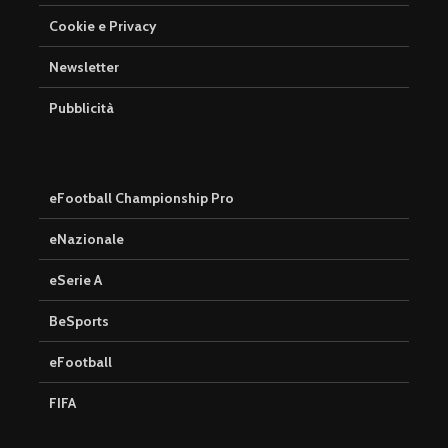
Cookie e Privacy
Newsletter
Pubblicità
eFootball Championship Pro
eNazionale
eSerie A
BeSports
eFootball è il gioco
eFootball 
perfetto: Cross-
corretti i
eFootball
Platform, Cross-
l’aggiorn
Gen, Free-to-play.
del 7 otto
FIFA
L’Atalanta eSports
eFootball:
schiera la sua
Coop e “