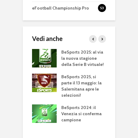
eFootball Championship Pro
53
Vedi anche
t 2023: il
BeSports 2025: al via
B
one vince il
la nuova stagione
c
 D. Ecco il
della Serie B virtuale!
p
ario dei playoff
giugno
BeSports 2025, si
B
parte il 13 maggio: la
c
rts 2023:
Salernitana apre le
d
o 13 e domenica
selezioni!
gio si gioca il
B
e D
BeSports 2024: il
g
Venezia si conferma
f
ts 2023, il
campione
ince il Girone