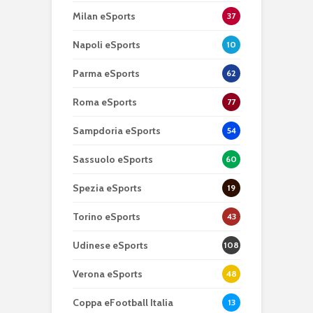
Milan eSports
37
Napoli eSports
10
Parma eSports
62
Roma eSports
77
Sampdoria eSports
54
Sassuolo eSports
60
Spezia eSports
19
Torino eSports
43
Udinese eSports
108
Verona eSports
48
Coppa eFootball Italia
13