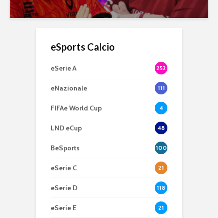
eSports Calcio
eSerie A
252
eNazionale
111
FIFAe World Cup
4
LND eCup
48
BeSports
100
eSerie C
21
eSerie D
118
eSerie E
21