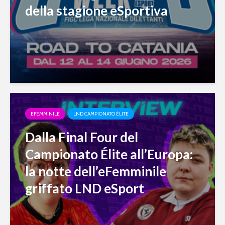
della stagione eSportiva
EFEMMINILE
LND CAMPIONATO ÉLITE
Dalla Final Four del
Campionato Élite all’Europa:
la notte dell’eFemminile
griffato LND eSport