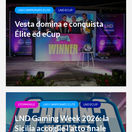
LND CAMPIONATO ÉLITE
LND ECUP
Vesta domina e conquista
Élite ed eCup
EFEMMINILE
LND CAMPIONATO ÉLITE
LND ECUP
LND Gaming Week 2026: la
Sicilia accoglie l’atto finale