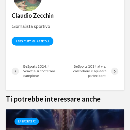
Claudio Zecchin
Giornalista sportivo
LEGGI TUTTI GLI ARTICOLI
BeSports 2024: il
BeSports 2024 al via:
Venezia si conferma
calendario e squadre
campione
partecipanti
eFootball è il gioco
eFootball 
Ti potrebbe interessare anche
perfetto: Cross-
corretti i
Platform, Cross-
l’aggiorn
Gen, Free-to-play.
del 7 otto
EA SPORTS FC
L’Atalanta eSports
eFootball:
schiera la sua
Coop e “