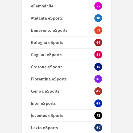
eFemminile
27
Atalanta eSports
38
Benevento eSports
31
Bologna eSports
69
Cagliari eSports
54
Crotone eSports
15
Fiorentina eSports
109
Genoa eSports
49
Inter eSports
49
Juventus eSports
72
Lazio eSports
69