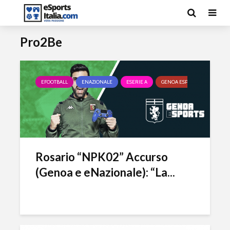
Pro2Be
EFOOTBALL
ENAZIONALE
ESERIE A
GENOA ESPORTS
Rosario “NPK02” Accurso
(Genoa e eNazionale): “La...