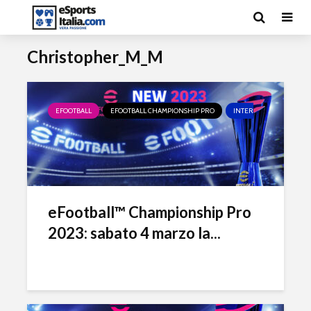
Christopher_M_M
EFOOTBALL
EFOOTBALL CHAMPIONSHIP PRO
INTER ESPORTS
MI
eFootball™ Championship Pro
2023: sabato 4 marzo la...