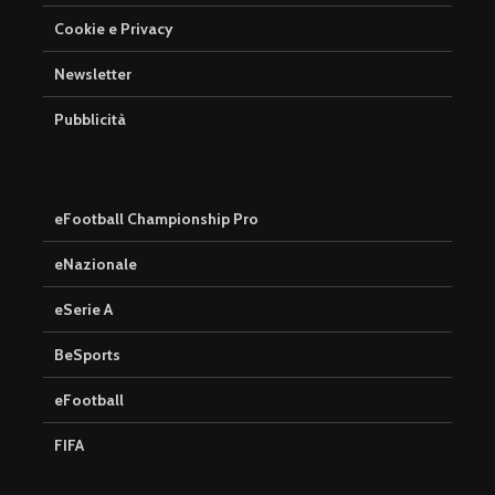
Cookie e Privacy
Newsletter
Pubblicità
eFootball Championship Pro
eNazionale
eSerie A
BeSports
eFootball è il gioco
eFootball 
perfetto: Cross-
corretti i
eFootball
Platform, Cross-
l’aggiorn
Gen, Free-to-play.
del 7 otto
FIFA
L’Atalanta eSports
eFootball:
schiera la sua
Coop e “