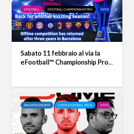
EFOOTBALL
EFOOTBALL CHAMPIONSHIP PRO
INTER ESPORTS
MI
Sabato 11 febbraio al via la
eFootball™ Championship Pro...
ATALANTA ESPORTS
COPPA EFOOTBALL ITALIA
EFOOTBALL
INTER 