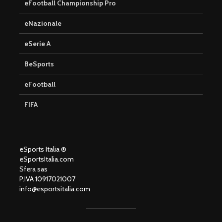
eFootball Championship Pro
eNazionale
eSerie A
BeSports
eFootball
FIFA
eSports Italia ®
eSportsItalia.com
Sfera sas
P.IVA 10917021007
info@esportsitalia.com