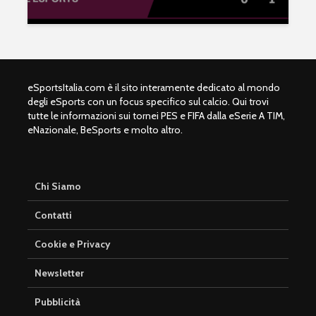
eSportsItalia.com è il sito interamente dedicato al mondo
degli eSports con un focus specifico sul calcio. Qui trovi
tutte le informazioni sui tornei PES e FIFA dalla eSerie A TIM,
eNazionale, BeSports e molto altro.
Chi Siamo
Contatti
eFootball è il gioco
eFootball 
perfetto: Cross-
corretti i
Cookie e Privacy
Platform, Cross-
l’aggiorn
Gen, Free-to-play.
del 7 otto
Newsletter
L’Atalanta eSports
eFootball:
Pubblicità
schiera la sua
Coop e “