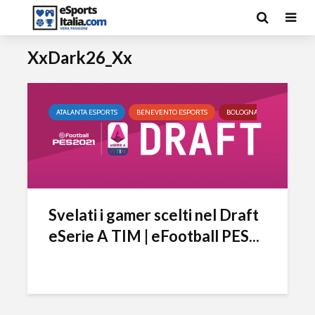
XxDark26_Xx
ATALANTA ESPORTS
BENEVENTO ESPORTS
BOLOGNA ESPORTS
CA
Svelati i gamer scelti nel Draft
eSerie A TIM | eFootball PES...