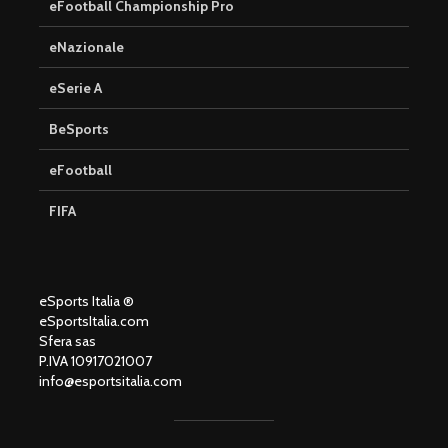
eFootball Championship Pro
eNazionale
eSerie A
BeSports
eFootball
FIFA
eSports Italia ®
eSportsItalia.com
Sfera sas
P.IVA 10917021007
info@esportsitalia.com