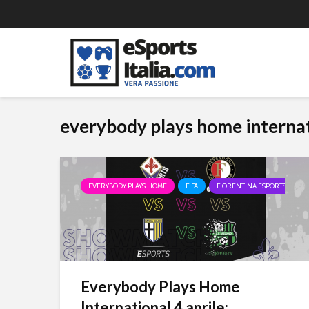
everybody plays home interna
EVERYBODY PLAYS HOME
FIFA
FIORENTINA ESPORTS
P
Everybody Plays Home
International 4 aprile:...