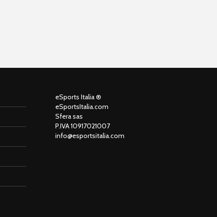
o
eSports Italia ®
eSportsItalia.com
Sfera sas
P.IVA 10917021007
info@esportsitalia.com